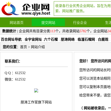
收录各行业优秀企业网站，旨在为用
索、网站推广服务。
网站首页
提交网站
行业企业
生
数据统计
| 企业网共有目录分类
113
个，共收录网站
5782
个，企业网站
24
百合网址导航
.
全宇宙网址
.
六个石榴
.
朋涛网络
.
临潼石榴网
.
白鹿观
.
您的位置
：
首页
> 网站介绍
您好！ 您所访问的网
联系我们：
您所访问的网站长时
Q Q ：612532
您可以浏览本站相同
微信：612532
您可以复制本页面地址 
给您带来不便，请您
朋涛工作室旗下网站
（ 网站被收录后，