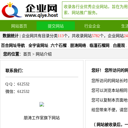
收录各行业优秀企业网站，旨在为用
索、网站推广服务。
网站首页
提交网站
行业企业
生
数据统计
| 企业网共有目录分类
113
个，共收录网站
5782
个，企业网站
24
百合网址导航
.
全宇宙网址
.
六个石榴
.
朋涛网络
.
临潼石榴网
.
白鹿观
.
您的位置
：
首页
> 网站介绍
您好！ 您所访问的网
联系我们：
您所访问的网站长时
Q Q ：612532
您可以浏览本站相同
微信：612532
您可以复制本页面地址 
给您带来不便，请您
朋涛工作室旗下网站
（ 网站被收录后，