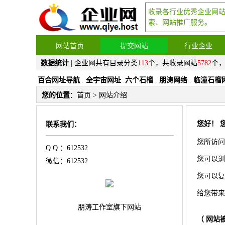
收录各行业优秀企业网
索、网站推广服务。
网站首页
提交网站
行业企业
数据统计
| 企业网共有目录分类
113
个，共收录网站
5782
个
百合网址导航
.
全宇宙网址
.
六个石榴
.
朋涛网络
.
临潼石榴
您的位置
：
首页
> 网站介绍
您好！ 
联系我们：
您所访问
Q Q ：612532
您可以浏
微信：612532
您可以复
给您带来
朋涛工作室旗下网站
（ 网站