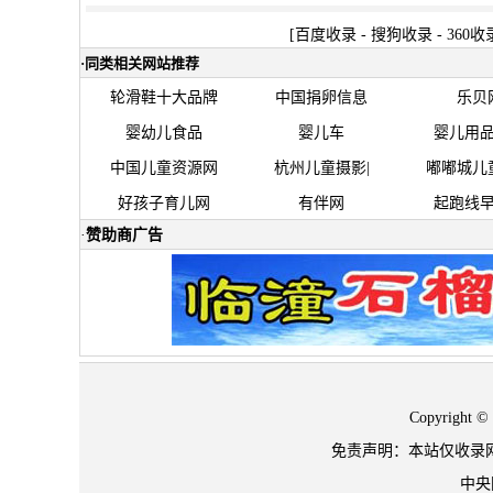
[
百度收录
-
搜狗收录
-
360收
·
同类相关网站推荐
轮滑鞋十大品牌
中国捐卵信息
乐贝
婴幼儿食品
婴儿车
婴儿用
中国儿童资源网
杭州儿童摄影|
嘟嘟城儿
好孩子育儿网
有伴网
起跑线
·
赞助商广告
Copyrigh
免责声明：本站仅收录
中央