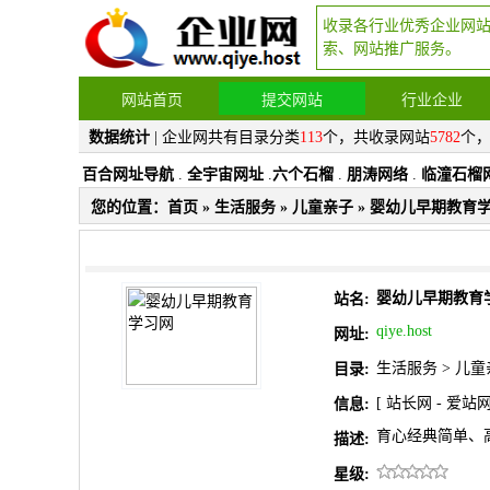
收录各行业优秀企业网
索、网站推广服务。
网站首页
提交网站
行业企业
数据统计
| 企业网共有目录分类
113
个，共收录网站
5782
个
百合网址导航
.
全宇宙网址
.
六个石榴
.
朋涛网络
.
临潼石榴
您的位置：
首页
»
生活服务
»
儿童亲子
» 婴幼儿早期教育
婴幼儿早期教育
站名:
qiye.host
网址:
生活服务
>
儿童
目录:
[
站长网
-
爱站
信息:
育心经典简单、高效
描述:
星级: