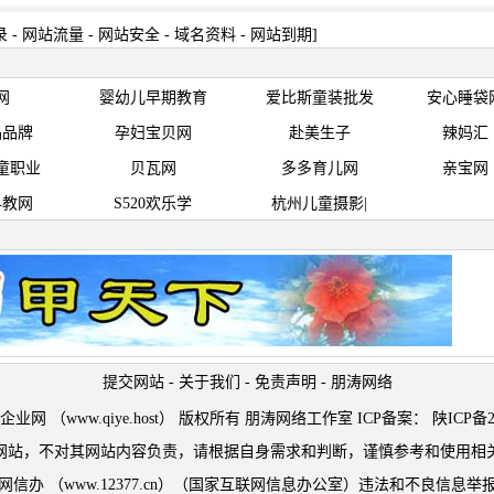
录
-
网站流量
-
网站安全
-
域名资料
-
网站到期
]
网
婴幼儿早期教育
爱比斯童装批发
安心睡袋
品品牌
孕妇宝贝网
赴美生子
辣妈汇
童职业
贝瓦网
多多育儿网
亲宝网
早教网
S520欢乐学
杭州儿童摄影|
提交网站
-
关于我们
-
免责声明
-
朋涛网络
t © 企业网 （www.qiye.host） 版权所有 朋涛网络工作室 ICP备案：
陕ICP备2
网站，不对其网站内容负责，请根据自身需求和判断，谨慎参考和使用相
网信办 （www.12377.cn）（国家互联网信息办公室）违法和不良信息举