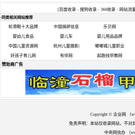
[
百度收录
-
搜狗收录
-
360收录
-
网站流
·
同类相关网站推荐
轮滑鞋十大品牌
中国捐卵信息
乐贝网
婴幼儿食品
婴儿车
婴儿用品品牌
中国儿童资源网
杭州儿童摄影|
嘟嘟城儿童职业
好孩子育儿网
有伴网
起跑线早教网
·
赞助商广告
Copyright © 企业网 
免责声明：本站仅收录网站，不对
中央网信办 （w