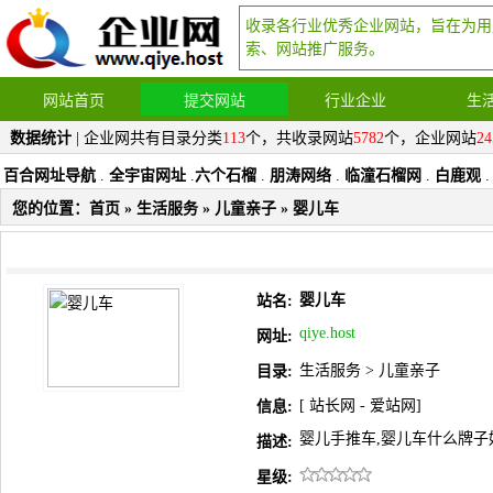
收录各行业优秀企业网站，旨在为用
索、网站推广服务。
网站首页
提交网站
行业企业
生
数据统计
| 企业网共有目录分类
113
个，共收录网站
5782
个，企业网站
24
百合网址导航
.
全宇宙网址
.
六个石榴
.
朋涛网络
.
临潼石榴网
.
白鹿观
.
您的位置：
首页
»
生活服务
»
儿童亲子
» 婴儿车
婴儿车
站名:
qiye.host
网址:
生活服务
>
儿童亲子
目录:
[
站长网
-
爱站网
]
信息:
婴儿手推车,婴儿车什么牌子
描述:
星级: