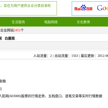
站，旨在为用户提供企业分类目录检
生活服务
电脑网络
文化教育
，企业网站
2451
个
网
.
白鹿观
.
入站流量：2 | 出站流量：1563 | 最后更新：2012-06
金融
网
]
民网(603000)股票的行情走势、五档盘口、逐笔交易等实时行情数据