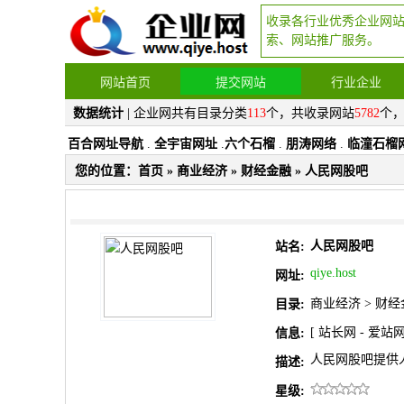
收录各行业优秀企业网
索、网站推广服务。
网站首页
提交网站
行业企业
数据统计
| 企业网共有目录分类
113
个，共收录网站
5782
个
百合网址导航
.
全宇宙网址
.
六个石榴
.
朋涛网络
.
临潼石榴
您的位置：
首页
»
商业经济
»
财经金融
» 人民网股吧
人民网股吧
站名:
qiye.host
网址:
商业经济
>
财经
目录:
[
站长网
-
爱站
信息:
人民网股吧提供人
描述:
星级: