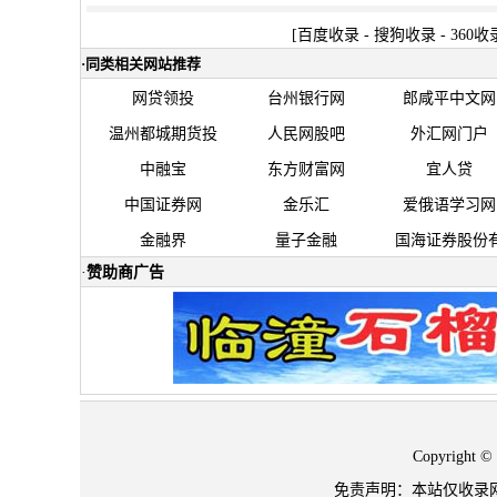
[
百度收录
-
搜狗收录
-
360收
·
同类相关网站推荐
网贷领投
台州银行网
郎咸平中文网
温州都城期货投
人民网股吧
外汇网门户
中融宝
东方财富网
宜人贷
中国证券网
金乐汇
爱俄语学习网
金融界
量子金融
国海证券股份
·
赞助商广告
Copyrigh
免责声明：本站仅收录