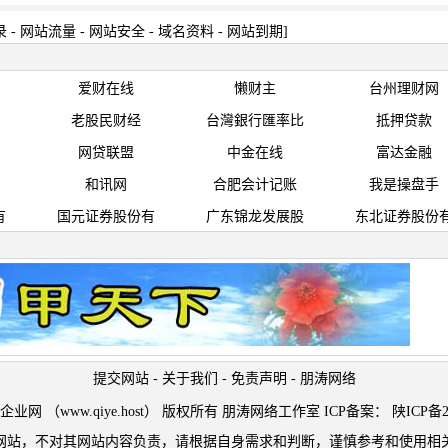
录
-
网站流量
-
网站安全
-
域名资料
-
网站到期
]
爱财在线
懒财主
台州理财网
老股民财经
台灣銀行匯率比
抵押贷款
网贷联盟
中金在线
富达金融
和讯网
合肥会计记账
我是操盘手
有
国元证券股份有
广东锦龙发展股
东北证券股份
提交网站
-
关于我们
-
免责声明
-
朋涛网络
t © 企业网 （www.qiye.host） 版权所有 朋涛网络工作室 ICP备案：
陕ICP备2
网站，不对其网站内容负责，请根据自身需求和判断，谨慎参考和使用相