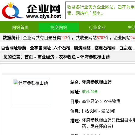
收录各行业优秀企业网站，旨在为用
索、网站推广服务。
网站首页
提交网站
行业企业
生
数据统计
| 企业网共有目录分类
113
个，共收录网站
5782
个，企业网站
24
百合网址导航
.
全宇宙网址
.
六个石榴
.
朋涛网络
.
临潼石榴网
.
白鹿观
.
您的位置：
首页
»
商业经济
»
农林牧渔
» 怀府参铁棍山药
怀府参铁棍山药
站名:
qiye.host
网址:
商业经济
>
农林牧渔
目录:
[
站长网
-
爱站网
]
信息:
怀府参铁棍山药只做温县本
描述:
药，尽在怀府参！