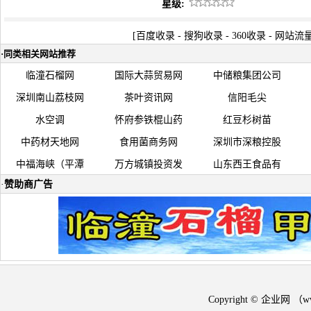
星级:
[
百度收录
-
搜狗收录
-
360收录
-
网站流
·
同类相关网站推荐
临潼石榴网
国际大蒜贸易网
中储粮集团公司
深圳南山荔枝网
茶叶资讯网
信阳毛尖
水空调
怀府参铁棍山药
红豆杉树苗
中药材天地网
食用菌商务网
深圳市深粮控股
中福海峡（平潭
万方城镇投资发
山东西王食品有
·
赞助商广告
Copyright © 企业网 