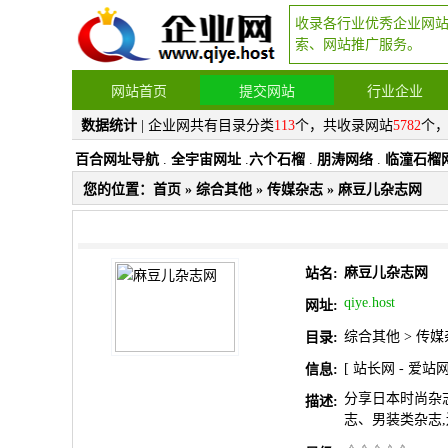
收录各行业优秀企业网
索、网站推广服务。
网站首页
提交网站
行业企业
数据统计
| 企业网共有目录分类
113
个，共收录网站
5782
个
百合网址导航
.
全宇宙网址
.
六个石榴
.
朋涛网络
.
临潼石榴
您的位置：
首页
»
综合其他
»
传媒杂志
» 麻豆儿杂志网
麻豆儿杂志网
站名:
qiye.host
网址:
综合其他
>
传媒
目录:
[
站长网
-
爱站
信息:
分享日本时尚杂
描述:
志、男装类杂志,还