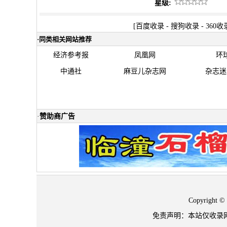
星级:
[
百度收录
-
搜狗收录
-
360收
·
同类相关网站推荐
经济参考报
凤凰网
环
中通社
麻豆儿杂志网
杂志迷
·
赞助商广告
Copyrigh
免责声明：本站仅收录