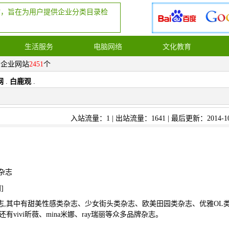
站，旨在为用户提供企业分类目录检
生活服务
电脑网络
文化教育
，企业网站
2451
个
网
.
白鹿观
.
入站流量：1 | 出站流量：1641 | 最后更新：2014-10
杂志
网
]
志,其中有甜美性感类杂志、少女街头类杂志、欧美田园类杂志、优雅OL
有vivi昕薇、mina米娜、ray瑞丽等众多品牌杂志。