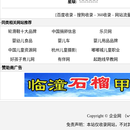
星级:
[
百度收录
-
搜狗收录
-
360收录
-
网站流
·
同类相关网站推荐
轮滑鞋十大品牌
中国捐卵信息
乐贝网
婴幼儿食品
婴儿车
婴儿用品品牌
中国儿童资源网
杭州儿童摄影|
嘟嘟城儿童职业
好孩子育儿网
有伴网
起跑线早教网
·
赞助商广告
Copyright © 企业网 
免责声明：本站仅收录网站，不对