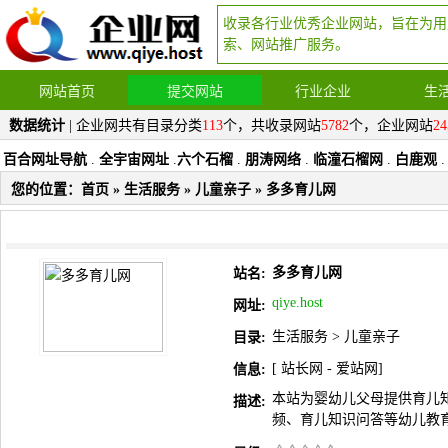
收录各行业优秀企业网站，旨在为用
索、网站推广服务。
网站首页
提交网站
行业企业
生
数据统计
| 企业网共有目录分类
113
个，共收录网站
5782
个，企业网站
24
百合网址导航
.
全宇宙网址
.
六个石榴
.
朋涛网络
.
临潼石榴网
.
白鹿观
.
您的位置：
首页
»
生活服务
»
儿童亲子
» 多多育儿网
多多育儿网
站名:
qiye.host
网址:
生活服务
>
儿童亲子
目录:
[
站长网
-
爱站网
]
信息:
本站为婴幼儿父母提供育儿
描述:
频、育儿知识问答等幼儿教