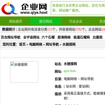
收录各行业优秀企业网站，旨在为用
索、网站推广服务。
网站首页
提交网站
行业企业
生
数据统计
| 企业网共有目录分类
113
个，共收录网站
5782
个，企业网站
24
百合网址导航
.
全宇宙网址
.
六个石榴
.
朋涛网络
.
临潼石榴网
.
白鹿观
.
您的位置：
首页
»
电脑网络
»
网址导航
» 水链接网
水链接网
站名:
qiye.host
网址:
电脑网络
>
网址导航
目录:
[
站长网
-
爱站网
]
信息:
采用真正直链方式，能被搜
描述:
核！