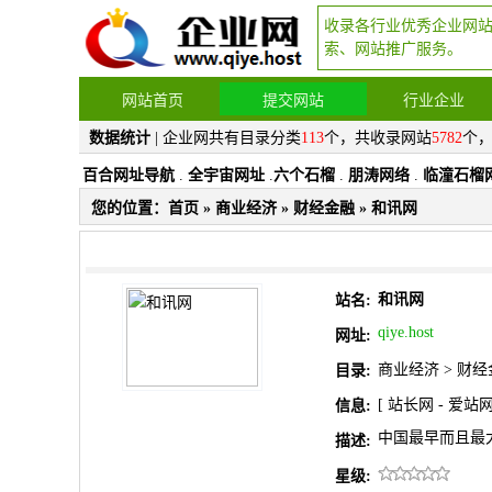
收录各行业优秀企业网
索、网站推广服务。
网站首页
提交网站
行业企业
数据统计
| 企业网共有目录分类
113
个，共收录网站
5782
个
百合网址导航
.
全宇宙网址
.
六个石榴
.
朋涛网络
.
临潼石榴
您的位置：
首页
»
商业经济
»
财经金融
» 和讯网
和讯网
站名:
qiye.host
网址:
商业经济
>
财经
目录:
[
站长网
-
爱站
信息:
中国最早而且最
描述:
星级: