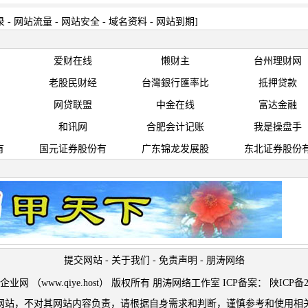
录
-
网站流量
-
网站安全
-
域名资料
-
网站到期
]
爱财在线
懒财主
台州理财网
老股民财经
台灣銀行匯率比
抵押贷款
网贷联盟
中金在线
富达金融
和讯网
合肥会计记账
我是操盘手
有
国元证券股份有
广东锦龙发展股
东北证券股份
提交网站
-
关于我们
-
免责声明
-
朋涛网络
t © 企业网 （www.qiye.host） 版权所有 朋涛网络工作室 ICP备案：
陕ICP备2
网站，不对其网站内容负责，请根据自身需求和判断，谨慎参考和使用相