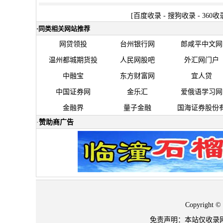
[
百度收录
-
搜狗收录
-
360收
·
同类相关网站推荐
网贷领投
台州银行网
郎咸平中文网
温州都城期货投
人民网股吧
外汇网门户
中融宝
东方财富网
宜人贷
中国证券网
金乐汇
爱俄语学习网
金融界
量子金融
国海证券股份
·
赞助商广告
Copyrigh
免责声明：本站仅收录