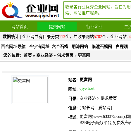
收录各行业优秀企业网站，旨在为用
索、网站推广服务。
网站首页
提交网站
行业企业
生
数据统计
| 企业网共有目录分类
113
个，共收录网站
5782
个，企业网站
24
百合网址导航
.
全宇宙网址
.
六个石榴
.
朋涛网络
.
临潼石榴网
.
白鹿观
.
您的位置：
首页
»
商业经济
»
供求黄页
» 更富网
更富网
站名:
qiye.host
网址:
商业经济
>
供求黄页
目录:
[
站长网
-
爱站网
]
信息:
更富网(www.633375.co
描述:
B2B电子商务平台,免费发