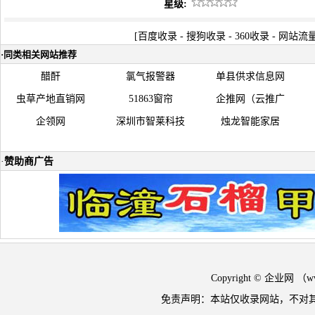
星级:
[
百度收录
-
搜狗收录
-
360收录
-
网站流
·
同类相关网站推荐
醋酐
氯气报警器
单县供求信息网
虫草产地直销网
51863窗帘
企推网（云推广
企领网
深圳市智莱科技
烛龙智能家居
·
赞助商广告
Copyright © 企业网 
免责声明：本站仅收录网站，不对