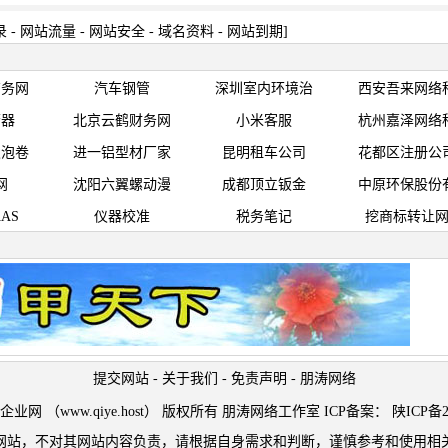
录
-
网站流量
-
网站安全
-
域名资料
-
网站到期
]
商务网
汽车钢管
深圳室内环境治
西安吾来网络
警器
北京云鹤财务网
小米客服
杭州嘉泽网络
发泡卷
进一铝型材厂家
昆明租车公司
花都区注册公
网
沈阳六翼螺动漫
成都顶立钣金
中原环保股份
AS
仪器校准
税务笔记
挖商标转让
提交网站
-
关于我们
-
免责声明
-
朋涛网络
t © 企业网 （www.qiye.host） 版权所有 朋涛网络工作室 ICP备案：
陕ICP备2
网站，不对其网站内容负责，请根据自身需求和判断，谨慎参考和使用相