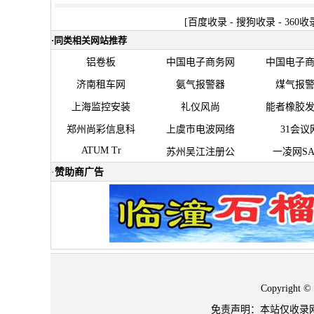
[
百度收录
-
搜狗收录
-
360收
·
同类相关网站推荐
铝卷板
中国电子商务网
中国电子
济南租车网
氨气报警器
煤气报
上海监控安装
礼仪风尚
能者橡胶
郑州尚彩信息科
上虞市电波网络
31会议
ATUM Tr
苏州吴江注册公
一凌网SA
·
赞助商广告
Copyrigh
免责声明：本站仅收录