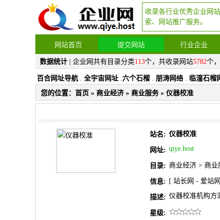
收录各行业优秀企业网
索、网站推广服务。
网站首页
提交网站
行业企业
数据统计
| 企业网共有目录分类
113
个，共收录网站
5782
个
百合网址导航
.
全宇宙网址
.
六个石榴
.
朋涛网络
.
临潼石榴
您的位置：
首页
»
商业经济
»
商业服务
» 仪器校准
仪器校准
站名:
qiye.host
网址:
商业经济
>
商业
目录:
[
站长网
-
爱站
信息:
仪器校准机构方
描述:
星级: