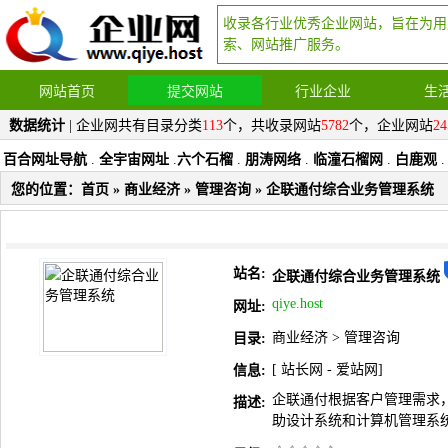
收录各行业优秀企业网站，旨在为用
索、网站推广服务。
网站首页
提交网站
行业企业
生
数据统计
| 企业网共有目录分类
113
个，共收录网站
5782
个，企业网站
24
百合网址导航
.
全宇宙网址
.
六个石榴
.
朋涛网络
.
临潼石榴网
.
白鹿观
.
您的位置：
首页
»
商业经济
»
管理咨询
» 企联通付综合业务管理系统
站名:
企联通付综合业务管理系统
qiye.host
网址:
商业经济
>
管理咨询
目录:
[
站长网
-
爱站网
]
信息:
企联通付根据客户管理需求
描述:
助设计系统和计算机管理系