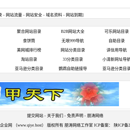
录
-
网站流量
-
网站安全
-
域名资料
-
网站到期
]
聚合网站目录
B2B网站大全
可乐网站目录
食饼筒
无垠999导航
自助目录
美网城排行榜
网站分类目录
讲信用导航
淘站目录
33分类目录
小清新网址导
亚马逊分类目录
鹦鹉自助链接导
亚马逊分类目
提交网站
-
关于我们
-
免责声明
-
朋涛网络
t © 企业网 （www.qiye.host） 版权所有 朋涛网络工作室 ICP备案：
陕ICP备2