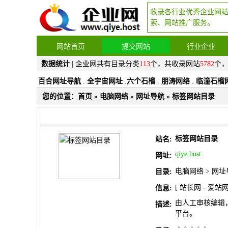
收录各行业优秀企业网
索、网站推广服务。
网站首页
提交网站
行业企业
数据统计
| 企业网共有目录分类
113
个，共收录网站
5782
个
百合网址导航
.
全宇宙网址
.
六个石榴
.
朋涛网络
.
临潼石榴
您的位置：
首页
»
电脑网络
»
网址导航
» 标签网站目录
标签网站目录
站名:
qiye.host
网址:
电脑网络
>
网址
目录:
[
站长网
-
爱站
信息:
由人工审核编辑
描述:
平台。