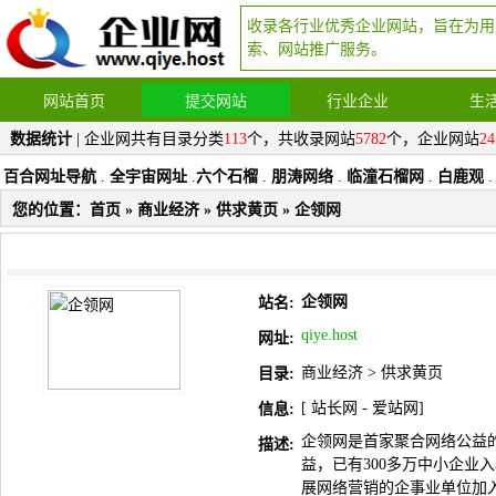
收录各行业优秀企业网站，旨在为用
索、网站推广服务。
网站首页
提交网站
行业企业
生
数据统计
| 企业网共有目录分类
113
个，共收录网站
5782
个，企业网站
24
百合网址导航
.
全宇宙网址
.
六个石榴
.
朋涛网络
.
临潼石榴网
.
白鹿观
.
您的位置：
首页
»
商业经济
»
供求黄页
» 企领网
企领网
站名:
qiye.host
网址:
商业经济
>
供求黄页
目录:
[
站长网
-
爱站网
]
信息:
企领网是首家聚合网络公益
描述:
益，已有300多万中小企业
展网络营销的企事业单位加