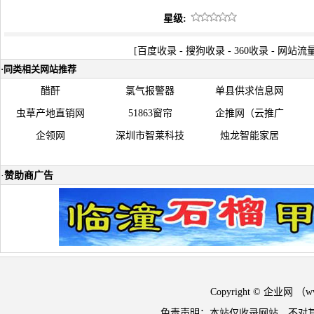
星级:
[
百度收录
-
搜狗收录
-
360收录
-
网站流
·
同类相关网站推荐
醋酐
氯气报警器
单县供求信息网
虫草产地直销网
51863窗帘
企推网（云推广
企领网
深圳市智莱科技
烛龙智能家居
·
赞助商广告
Copyright © 企业网 
免责声明：本站仅收录网站，不对