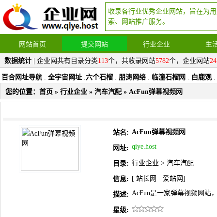
收录各行业优秀企业网站，旨在为用
索、网站推广服务。
网站首页
提交网站
行业企业
生
数据统计
| 企业网共有目录分类
113
个，共收录网站
5782
个，企业网站
24
百合网址导航
.
全宇宙网址
.
六个石榴
.
朋涛网络
.
临潼石榴网
.
白鹿观
.
您的位置：
首页
»
行业企业
»
汽车汽配
» AcFun弹幕视频网
AcFun弹幕视频网
站名:
qiye.host
网址:
行业企业
>
汽车汽配
目录:
[
站长网
-
爱站网
]
信息:
AcFun是一家弹幕视频网
描述:
星级: