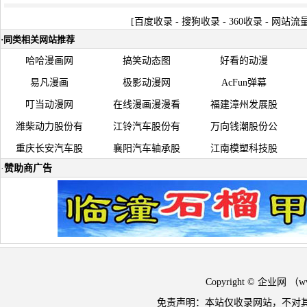
[
百度收录
-
搜狗收录
-
360收录
-
网站流
·
同类相关网站推荐
哈哈漫画网
搞笑动态图
好看的动漫
易凡漫画
极影动漫网
AcFun弹幕
叮当动漫网
在线漫画漫漫看
福建漳州发展股
潍柴动力股份有
江铃汽车股份有
万向钱潮股份公
重庆长安汽车股
襄阳汽车轴承股
江南模塑科技股
·
赞助商广告
Copyright © 企业网 
免责声明：本站仅收录网站，不对