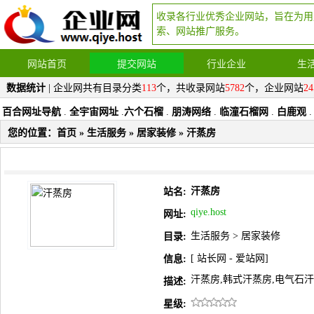
收录各行业优秀企业网站，旨在为用
索、网站推广服务。
网站首页
提交网站
行业企业
生
数据统计
| 企业网共有目录分类
113
个，共收录网站
5782
个，企业网站
24
百合网址导航
.
全宇宙网址
.
六个石榴
.
朋涛网络
.
临潼石榴网
.
白鹿观
.
您的位置：
首页
»
生活服务
»
居家装修
» 汗蒸房
汗蒸房
站名:
qiye.host
网址:
生活服务
>
居家装修
目录:
[
站长网
-
爱站网
]
信息:
汗蒸房,韩式汗蒸房,电气石汗
描述:
星级: