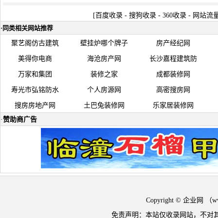
[
百度收录
-
搜狗收录
-
360收录
-
网站流
·
同类相关网站推荐
聚艺阁仿古建筑
壁挂炉哪个牌子
房产经纪网
美得你电商
海沧房产网
长沙嘉程建筑防
万家和集团
装修之家
成都装修网
寿光市弘铭防水
个人房源网
高密搜房网
搜房房地产网
土巴兔装修网
乐家居装修网
·
赞助商广告
Copyright © 企业网 
免责声明：本站仅收录网站，不对