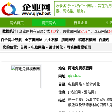
收录各行业优秀企业网站，旨在为用
索、网站推广服务。
网站首页
提交网站
行业企业
生
数据统计
| 企业网共有目录分类
113
个，共收录网站
5782
个，企业网站
24
百合网址导航
.
全宇宙网址
.
六个石榴
.
朋涛网络
.
临潼石榴网
.
白鹿观
.
您的位置：
首页
»
电脑网络
»
设计美化
» 阿毛免费模板网
阿毛免费模板网
站名:
qiye.host
网址:
电脑网络
>
设计美化
目录:
[
站长网
-
爱站网
]
信息:
是一个专门为淘宝卖家免费
描述:
模版以及装修素材的资源共