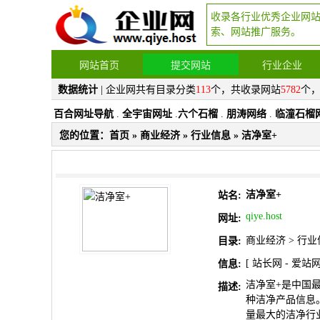
收录各行业优秀企业网
索、网站推广服务。
网站首页
提交网站
行业企业
数据统计
| 企业网共有目录分类
113
个，共收录网站
5782
个
百合网址导航
.
全宇宙网址
.
六个石榴
.
朋涛网络
.
临潼石榴
您的位置：
首页
»
商业经济
»
行业信息
» 洁净室+
洁净室+
站名:
qiye.host
网址:
商业经济
>
行业
目录:
[
站长网
-
爱站
信息:
洁净室+是中国
描述:
种洁净产品信息
量最大的洁净行