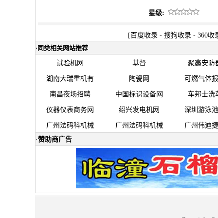
星级:
[
百度收录
-
搜狗收录
-
360收
·
同类相关网站推荐
试验机网
基督
聚鑫安防
湖南大瑞重机有
陶瓷网
可燃气体
南昌夜场招聘
中国标识设备网
车邦士洗
仪器仪表商务网
绍兴发电机网
深圳游泳
广州法码科机械
广州法码科机械
广州伟迪
·
赞助商广告