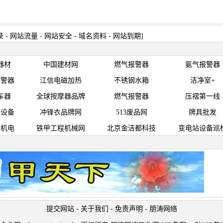
录
-
网站流量
-
网站安全
-
域名资料
-
网站到期
]
器材
中国建材网
燃气报警器
氨气报警器
报警器
江信电磁加热
不锈钢水箱
洁净室+
车器
全球按摩器品牌
燃气报警器
压褶第一线
池设备
冲锋衣品牌网
513废品网
牌具批发
捷机电
铁甲工程机械网
北京金洁都科技
变电站设备巡
提交网站
-
关于我们
-
免责声明
-
朋涛网络