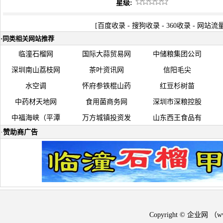
星级:
[
百度收录
-
搜狗收录
-
360收录
-
网站流
·
同类相关网站推荐
临潼石榴网
国际大蒜贸易网
中储粮集团公司
深圳南山荔枝网
茶叶资讯网
信阳毛尖
水空调
怀府参铁棍山药
红豆杉树苗
中药材天地网
食用菌商务网
深圳市深粮控股
中福海峡（平潭
万方城镇投资发
山东西王食品有
·
赞助商广告
Copyright © 企业网 