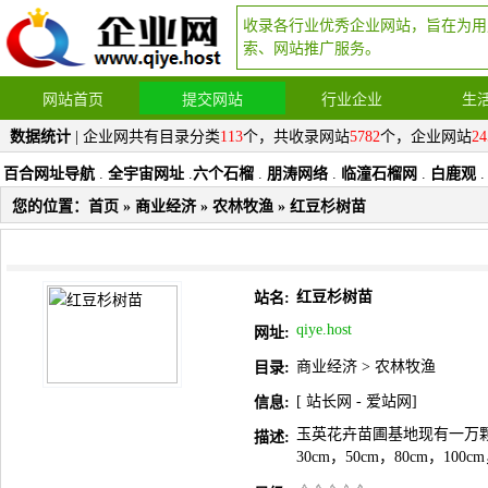
收录各行业优秀企业网站，旨在为用
索、网站推广服务。
网站首页
提交网站
行业企业
生
数据统计
| 企业网共有目录分类
113
个，共收录网站
5782
个，企业网站
24
百合网址导航
.
全宇宙网址
.
六个石榴
.
朋涛网络
.
临潼石榴网
.
白鹿观
.
您的位置：
首页
»
商业经济
»
农林牧渔
» 红豆杉树苗
红豆杉树苗
站名:
qiye.host
网址:
商业经济
>
农林牧渔
目录:
[
站长网
-
爱站网
]
信息:
玉英花卉苗圃基地现有一万颗
描述:
30cm，50cm，80cm，1