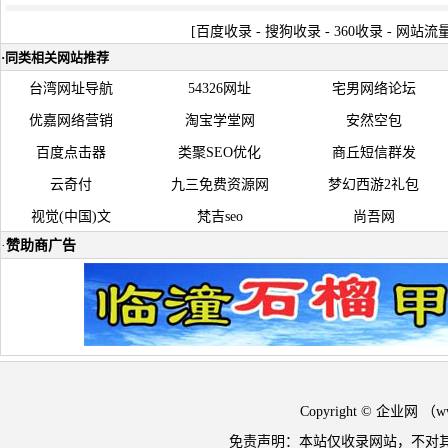
[
百度收录
-
搜狗收录
-
360收录
-
网站流
·
同类相关网站推荐
台湾网址导航
54326网址
宅男网络论坛
优嘉网络营销
淘宝学堂网
安然空包
百度点击器
类聚SEO优化
商丘短信群发
云奇付
九三免费资源网
梦幻西游2礼包
视觉(中国)文
梵吉seo
尚吾网
·
赞助商广告
Copyright © 企业网 
免责声明：本站仅收录网站，不对