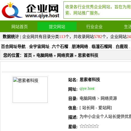
收录各行业优秀企业网站，旨在为用
索、网站推广服务。
网站首页
提交网站
行业企业
生
数据统计
| 企业网共有目录分类
113
个，共收录网站
5782
个，企业网站
24
百合网址导航
.
全宇宙网址
.
六个石榴
.
朋涛网络
.
临潼石榴网
.
白鹿观
.
您的位置：
首页
»
电脑网络
»
网络资源
» 思索者科技
思索者科技
站名:
qiye.host
网址:
电脑网络
>
网络资源
目录:
[
站长网
-
爱站网
]
信息:
为中小企业个人站长提供优
描述:
星级: