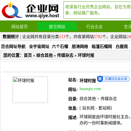
收录各行业优秀企业网站，旨在为用
索、网站推广服务。
网站首页
提交网站
行业企业
生
数据统计
| 企业网共有目录分类
113
个，共收录网站
5782
个，企业网站
24
百合网址导航
.
全宇宙网址
.
六个石榴
.
朋涛网络
.
临潼石榴网
.
白鹿观
.
您的位置：
首页
»
综合其他
»
传媒杂志
» 环球时报
站名:
环球时报
huanqiu.com
网址:
综合其他
>
传媒杂志
目录:
[
站长网
-
爱站网
]
信息:
环球网是由环球时报社主办
描述:
办的一份时事新闻媒体。