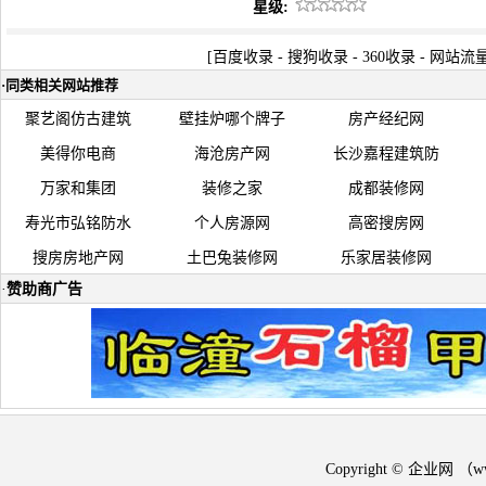
星级:
[
百度收录
-
搜狗收录
-
360收录
-
网站流
·
同类相关网站推荐
聚艺阁仿古建筑
壁挂炉哪个牌子
房产经纪网
美得你电商
海沧房产网
长沙嘉程建筑防
万家和集团
装修之家
成都装修网
寿光市弘铭防水
个人房源网
高密搜房网
搜房房地产网
土巴兔装修网
乐家居装修网
·
赞助商广告
Copyright © 企业网 