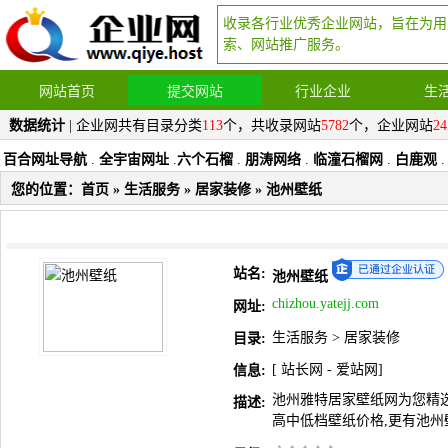
收录各行业优秀企业网站，旨在为用
索、网站推广服务。
网站首页
提交网站
行业企业
生
数据统计
| 企业网共有目录分类
113
个，共收录网站
5782
个，企业网站
24
百合网址导航
.
全宇宙网址
.
六个石榴
.
朋涛网络
.
临潼石榴网
.
白鹿观
.
您的位置：
首页
»
生活服务
»
居家装修
» 池州壁纸
站名:
池州壁纸
chizhou.yatejj.com
网址:
生活服务
>
居家装修
目录:
[
站长网
-
爱站网
]
信息:
池州雅特居家壁纸网为您精选
描述:
高中低档壁纸价格,更有池州