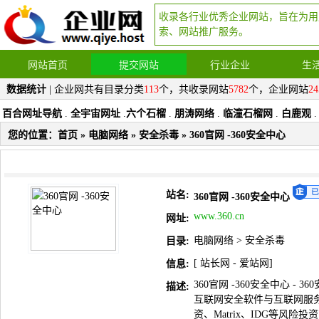
收录各行业优秀企业网站，旨在为用
索、网站推广服务。
网站首页
提交网站
行业企业
生
数据统计
| 企业网共有目录分类
113
个，共收录网站
5782
个，企业网站
24
百合网址导航
.
全宇宙网址
.
六个石榴
.
朋涛网络
.
临潼石榴网
.
白鹿观
.
您的位置：
首页
»
电脑网络
»
安全杀毒
» 360官网 -360安全中心
站名:
360官网 -360安全中心
www.360.cn
网址:
电脑网络
>
安全杀毒
目录:
[
站长网
-
爱站网
]
信息:
360官网 -360安全中心 - 3
描述:
互联网安全软件与互联网服
资、Matrix、IDG等风