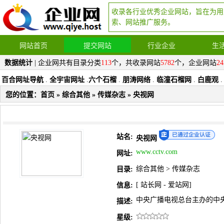
收录各行业优秀企业网站，旨在为用
索、网站推广服务。
网站首页
提交网站
行业企业
生
数据统计
| 企业网共有目录分类
113
个，共收录网站
5782
个，企业网站
24
百合网址导航
.
全宇宙网址
.
六个石榴
.
朋涛网络
.
临潼石榴网
.
白鹿观
.
您的位置：
首页
»
综合其他
»
传媒杂志
» 央视网
站名:
央视网
www.cctv.com
网址:
综合其他
>
传媒杂志
目录:
[
站长网
-
爱站网
]
信息:
中央广播电视总台主办的中
描述:
星级: