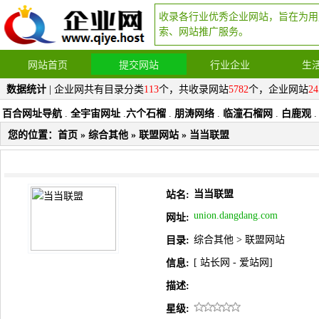
收录各行业优秀企业网站，旨在为用
索、网站推广服务。
网站首页
提交网站
行业企业
生
数据统计
| 企业网共有目录分类
113
个，共收录网站
5782
个，企业网站
24
百合网址导航
.
全宇宙网址
.
六个石榴
.
朋涛网络
.
临潼石榴网
.
白鹿观
.
您的位置：
首页
»
综合其他
»
联盟网站
» 当当联盟
当当联盟
站名:
union.dangdang.com
网址:
综合其他
>
联盟网站
目录:
[
站长网
-
爱站网
]
信息:
描述:
星级: