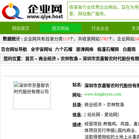
收录各行业优秀企业网站，旨在为用
索、网站推广服务。
网站首页
提交网站
行业企业
生
数据统计
| 企业网共有目录分类
113
个，共收录网站
5782
个，企业网站
24
百合网址导航
.
全宇宙网址
.
六个石榴
.
朋涛网络
.
临潼石榴网
.
白鹿观
.
您的位置：
首页
»
商业经济
»
农林牧渔
» 深圳市京基智农时代股份有
站名:
深圳市京基智农时代股份有
www.kingkeyzn.com
网址:
商业经济
>
农林牧渔
目录:
[
站长网
-
爱站网
]
信息:
经营项目:养殖鸡、鸡苗、禽
描述:
体项目另行申报);国内商业
法取得使用权的土地上从事房