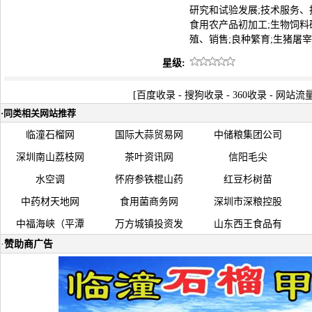
研究和试验发展;技术服务、
食用农产品初加工;生物饲料
殖、销售;良种繁育;生猪屠
星级:
[
百度收录
-
搜狗收录
-
360收录
-
网站流
·
同类相关网站推荐
临潼石榴网
国际大蒜贸易网
中储粮集团公司
深圳南山荔枝网
茶叶资讯网
信阳毛尖
水空调
怀府参铁棍山药
红豆杉树苗
中药材天地网
食用菌商务网
深圳市深粮控股
中福海峡（平潭
万方城镇投资发
山东西王食品有
·
赞助商广告