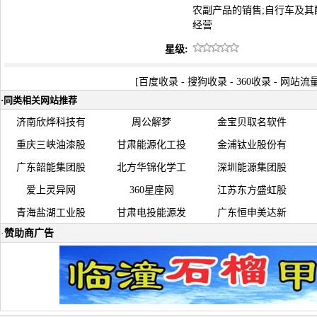
农副产品的销售;自行车及其
经营
星级:
[
百度收录
-
搜狗收录
-
360收录
-
网站流
·
同类相关网站推荐
济南欣烨科技有
周公解梦
金宝贝取名软件
重庆三峡油漆股
甘肃能源化工投
金浦钛业股份有
广东韶能集团股
北方华锦化学工
深圳能源集团股
爱上灵异网
360星座网
江苏东方盛虹股
青海盐湖工业股
甘肃电投能源发
广东恒申美达新
·
赞助商广告