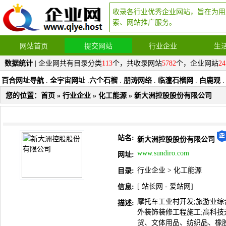
收录各行业优秀企业网站，旨在为用
索、网站推广服务。
网站首页
提交网站
行业企业
生
数据统计
| 企业网共有目录分类
113
个，共收录网站
5782
个，企业网站
24
百合网址导航
.
全宇宙网址
.
六个石榴
.
朋涛网络
.
临潼石榴网
.
白鹿观
.
您的位置：
首页
»
行业企业
»
化工能源
» 新大洲控股股份有限公司
站名:
新大洲控股股份有限公司
www.sundiro.com
网址:
行业企业
>
化工能源
目录:
[
站长网
-
爱站网
]
信息:
摩托车工业村开发;旅游业综
描述:
外装饰装修工程施工;高科技
货、文体用品、纺织品、橡胶