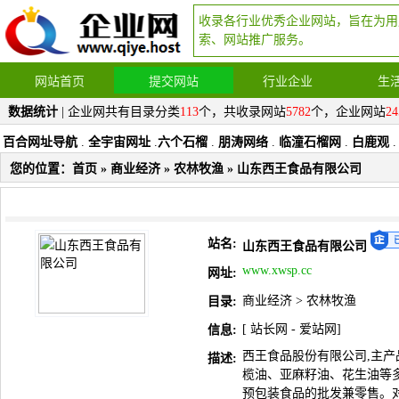
收录各行业优秀企业网站，旨在为用
索、网站推广服务。
网站首页
提交网站
行业企业
生
数据统计
| 企业网共有目录分类
113
个，共收录网站
5782
个，企业网站
24
百合网址导航
.
全宇宙网址
.
六个石榴
.
朋涛网络
.
临潼石榴网
.
白鹿观
.
您的位置：
首页
»
商业经济
»
农林牧渔
» 山东西王食品有限公司
站名:
山东西王食品有限公司
www.xwsp.cc
网址:
商业经济
>
农林牧渔
目录:
[
站长网
-
爱站网
]
信息:
西王食品股份有限公司,主产
描述:
榄油、亚麻籽油、花生油等多
预包装食品的批发兼零售。