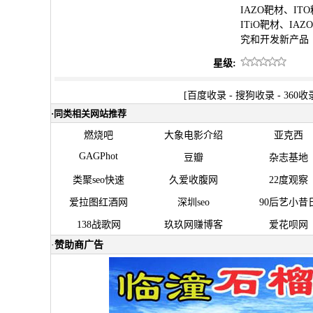
IAZO靶材、I
ITiO靶材、I
究和开发新产品
星级:
[
百度收录
-
搜狗收录
-
360收
·
同类相关网站推荐
燃烧吧
大象电影介绍
亚克西
GAGPhot
豆瓣
杂志基地
类聚seo快速
久爱收腹网
22度观察
爱拉图红酒网
深圳seo
90后艺小昔
138战歌网
玖玖网赚博客
爱花呗网
·
赞助商广告