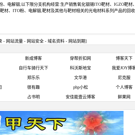
TO粉、电解铟;以下限分支机构经营:生产销售氧化铟锡ITO靶材、IGZO靶材
AZO靶材、ITO粉、电解铟,靶材及其他与靶材相关的光电材料系列产品的回收
录
-
网站流量
-
网站安全
-
域名资料
-
网站到期
]
新成博客
穿帮折扣网
博客天下
自行车骑行天下
科沃斯地宝
我爱JOY博
郑乐乐
文华港
尼克服
日
很有趣
php小松
个人博客
占书明
安佳能壹云博客
鲜果网