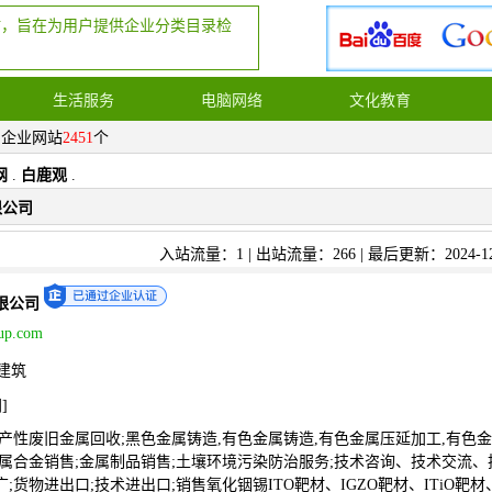
站，旨在为用户提供企业分类目录检
生活服务
电脑网络
文化教育
，企业网站
2451
个
网
.
白鹿观
.
限公司
入站流量：1 | 出站流量：266 | 最后更新：2024-12
限公司
up.com
建筑
网
]
产性废旧金属回收;黑色金属铸造,有色金属铸造,有色金属压延加工,有色
金属合金销售;金属制品销售;土壤环境污染防治服务;技术咨询、技术交流、
;货物进出口;技术进出口;销售氧化铟锡ITO靶材、IGZO靶材、ITiO靶材