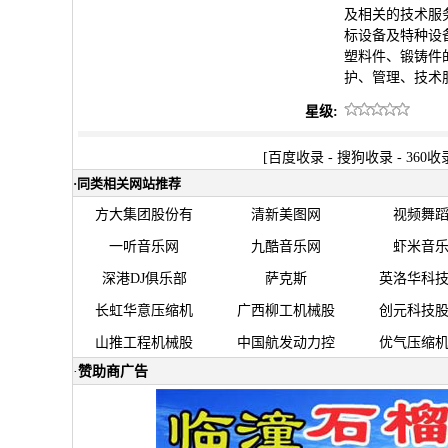
及相关的技术服
标设备及特种设
塑料件、锻铸件
护、管理、技术
星级:
[
百度收录
-
搜狗收录
-
360收
·
同类相关网站推荐
方大集团股份有
清新美图网
视频舞
一听音乐网
九酷音乐网
虾米音
深港DJ俱乐部
萨克斯
英洛华科
长虹华意压缩机
广西柳工机械股
创元科技
山推工程机械股
中国航发动力控
优气压缩
·
赞助商广告