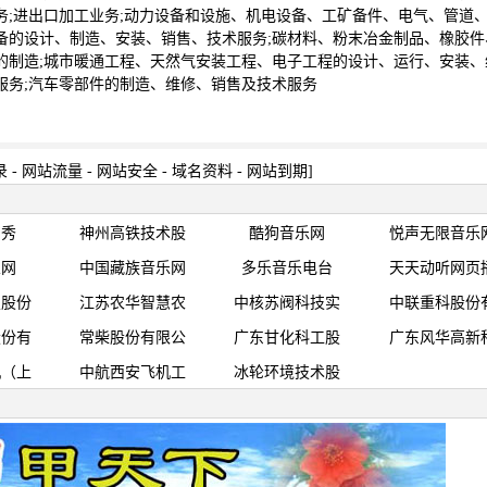
务;进出口加工业务;动力设备和设施、机电设备、工矿备件、电气、管道
备的设计、制造、安装、销售、技术服务;碳材料、粉末冶金制品、橡胶件
的制造;城市暖通工程、天然气安装工程、电子工程的设计、运行、安装、
服务;汽车零部件的制造、维修、销售及技术服务
录
-
网站流量
-
网站安全
-
域名资料
-
网站到期
]
蹈秀
神州高铁技术股
酷狗音乐网
悦声无限音乐
乐网
中国藏族音乐网
多乐音乐电台
天天动听网页
技股份
江苏农华智慧农
中核苏阀科技实
中联重科股份
股份有
常柴股份有限公
广东甘化科工股
广东风华高新
机（上
中航西安飞机工
冰轮环境技术股