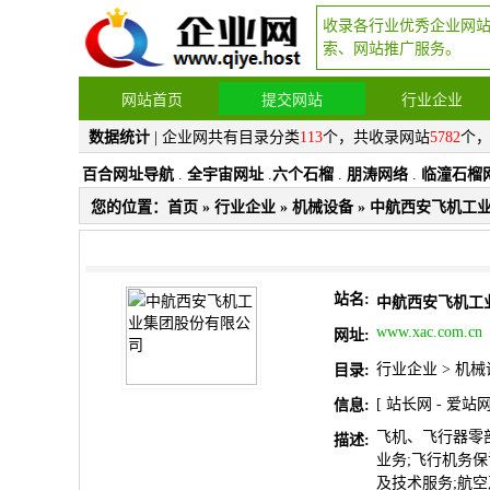
收录各行业优秀企业网
索、网站推广服务。
网站首页
提交网站
行业企业
数据统计
| 企业网共有目录分类
113
个，共收录网站
5782
个
百合网址导航
.
全宇宙网址
.
六个石榴
.
朋涛网络
.
临潼石榴
您的位置：
首页
»
行业企业
»
机械设备
» 中航西安飞机工
站名:
中航西安飞机工
www.xac.com.cn
网址:
行业企业
>
机械
目录:
[
站长网
-
爱站
信息:
飞机、飞行器零
描述:
业务;飞行机务
及技术服务;航