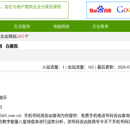
站，旨在为用户提供企业分类目录检
生活服务
电脑网络
文化教育
，企业网站
2451
个
网
.
白鹿观
.
入站流量：1 | 出站流量：162 | 最后更新：2026-03
娱乐
网
]
.5i65.com.cn）手机号码测吉凶查询为你提供：免费手机电话号码吉凶查
合数字能量八星排盘来进行运势分析，测号码吉凶就用号令天下手机号码