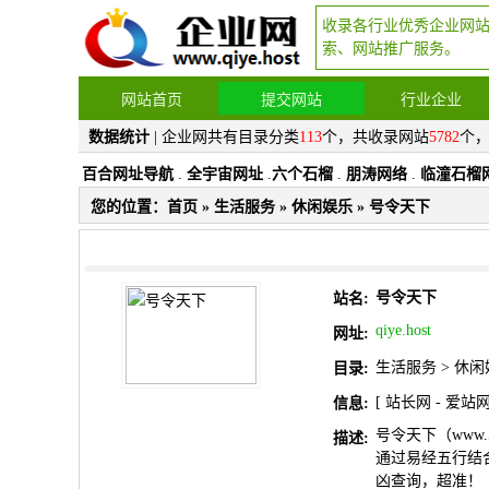
收录各行业优秀企业网
索、网站推广服务。
网站首页
提交网站
行业企业
数据统计
| 企业网共有目录分类
113
个，共收录网站
5782
个
百合网址导航
.
全宇宙网址
.
六个石榴
.
朋涛网络
.
临潼石榴
您的位置：
首页
»
生活服务
»
休闲娱乐
» 号令天下
号令天下
站名:
qiye.host
网址:
生活服务
>
休闲
目录:
[
站长网
-
爱站
信息:
号令天下（www
描述:
通过易经五行结
凶查询，超准！