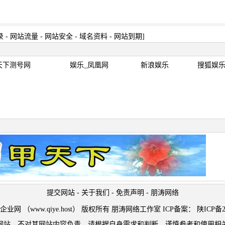
录
-
网站流量
-
网站安全
-
域名资料
-
网站到期
]
天下测号网
娱乐_凤凰网
新浪娱乐
搜狐娱
提交网站
-
关于我们
-
免责声明
-
朋涛网络
t © 企业网 （www.qiye.host） 版权所有 朋涛网络工作室 ICP备案：
陕ICP备2
网站，不对其网站内容负责，请根据自身需求和判断，谨慎参考和使用相