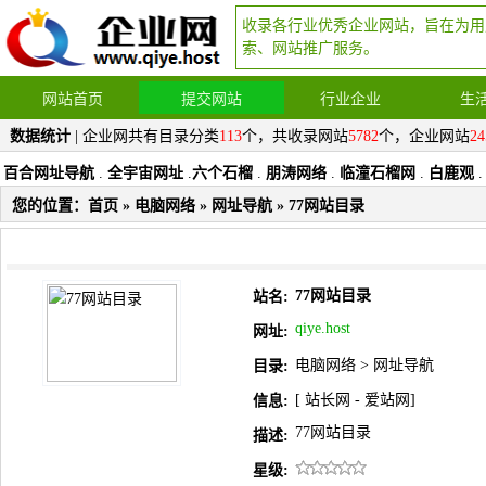
收录各行业优秀企业网站，旨在为用
索、网站推广服务。
网站首页
提交网站
行业企业
生
数据统计
| 企业网共有目录分类
113
个，共收录网站
5782
个，企业网站
24
百合网址导航
.
全宇宙网址
.
六个石榴
.
朋涛网络
.
临潼石榴网
.
白鹿观
.
您的位置：
首页
»
电脑网络
»
网址导航
» 77网站目录
77网站目录
站名:
qiye.host
网址:
电脑网络
>
网址导航
目录:
[
站长网
-
爱站网
]
信息:
77网站目录
描述:
星级: