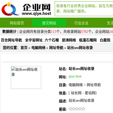
收录各行业优秀企业网站，旨在为用
索、网站推广服务。
网站首页
提交网站
行业企业
生
数据统计
| 企业网共有目录分类
113
个，共收录网站
5782
个，企业网站
24
百合网址导航
.
全宇宙网址
.
六个石榴
.
朋涛网络
.
临潼石榴网
.
白鹿观
.
您的位置：
首页
»
电脑网络
»
网址导航
» 站长seo网址收录
站长seo网址收录
站名:
qiye.host
网址:
电脑网络
>
网址导航
目录:
[
站长网
-
爱站网
]
信息:
站长seo网址收录
描述:
星级: