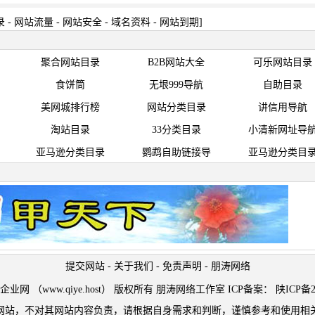
录
-
网站流量
-
网站安全
-
域名资料
-
网站到期
]
聚合网站目录
B2B网站大全
可乐网站目录
食饼筒
无垠999导航
自助目录
美网城排行榜
网站分类目录
讲信用导航
淘站目录
33分类目录
小清新网址导
亚马逊分类目录
鹦鹉自助链接导
亚马逊分类目
提交网站
-
关于我们
-
免责声明
-
朋涛网络
t © 企业网 （www.qiye.host） 版权所有 朋涛网络工作室 ICP备案：
陕ICP备2
网站，不对其网站内容负责，请根据自身需求和判断，谨慎参考和使用相