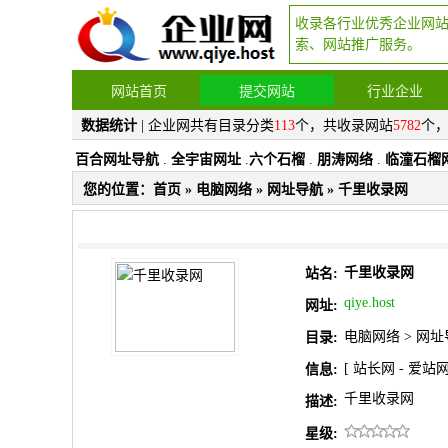
收录各行业优秀企业网
索、网站推广服务。
网站首页
提交网站
行业企业
数据统计
| 企业网共有目录分类
113
个，共收录网站
5782
个
百合网址导航
.
全宇宙网址
.
六个石榴
.
朋涛网络
.
临潼石榴
您的位置：
首页
»
电脑网络
»
网址导航
» 千里收录网
千里收录网
站名:
qiye.host
网址:
电脑网络
>
网址
目录:
[
站长网
-
爱站
信息:
千里收录网
描述:
星级: