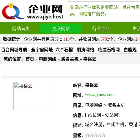
收录各行业优秀企业网站，旨在为用
索、网站推广服务。
网站首页
提交网站
行业企业
生
数据统计
| 企业网共有目录分类
113
个，共收录网站
5782
个，企业网站
24
百合网址导航
.
全宇宙网址
.
六个石榴
.
朋涛网络
.
临潼石榴网
.
白鹿观
.
您的位置：
首页
»
电脑网络
»
域名主机
» 嘉裕云
嘉裕云
站名:
www.jyhost.com
网址:
电脑网络
>
域名主机
目录:
[
站长网
-
爱站网
]
信息:
域名注册，空间主机，香港空
描述:
星级: