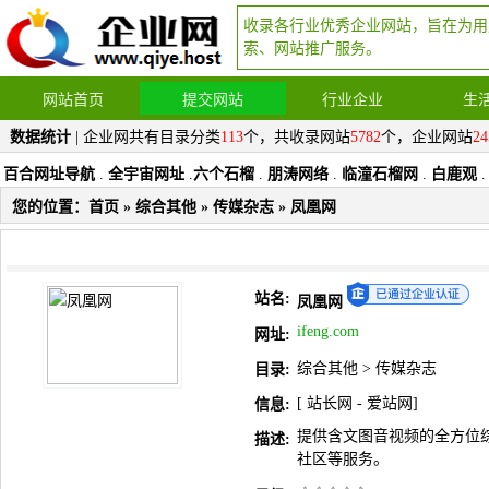
收录各行业优秀企业网站，旨在为用
索、网站推广服务。
网站首页
提交网站
行业企业
生
数据统计
| 企业网共有目录分类
113
个，共收录网站
5782
个，企业网站
24
百合网址导航
.
全宇宙网址
.
六个石榴
.
朋涛网络
.
临潼石榴网
.
白鹿观
.
您的位置：
首页
»
综合其他
»
传媒杂志
» 凤凰网
站名:
凤凰网
ifeng.com
网址:
综合其他
>
传媒杂志
目录:
[
站长网
-
爱站网
]
信息:
提供含文图音视频的全方位
描述:
社区等服务。