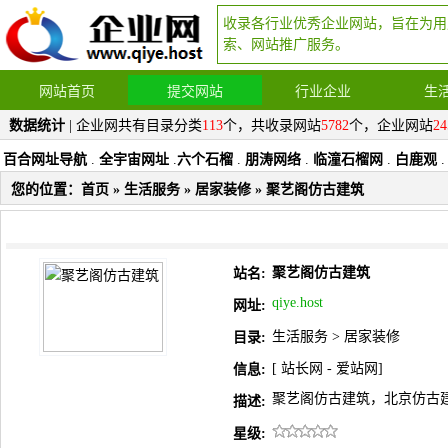
收录各行业优秀企业网站，旨在为用
索、网站推广服务。
网站首页
提交网站
行业企业
生
数据统计
| 企业网共有目录分类
113
个，共收录网站
5782
个，企业网站
24
百合网址导航
.
全宇宙网址
.
六个石榴
.
朋涛网络
.
临潼石榴网
.
白鹿观
.
您的位置：
首页
»
生活服务
»
居家装修
» 聚艺阁仿古建筑
聚艺阁仿古建筑
站名:
qiye.host
网址:
生活服务
>
居家装修
目录:
[
站长网
-
爱站网
]
信息:
聚艺阁仿古建筑，北京仿古
描述:
星级: