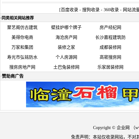
[
百度收录
-
搜狗收录
-
360收录
-
网站流
·
同类相关网站推荐
聚艺阁仿古建筑
壁挂炉哪个牌子
房产经纪网
美得你电商
海沧房产网
长沙嘉程建筑防
万家和集团
装修之家
成都装修网
寿光市弘铭防水
个人房源网
高密搜房网
搜房房地产网
土巴兔装修网
乐家居装修网
·
赞助商广告
Copyright © 企业网 
免责声明：本站仅收录网站，不对