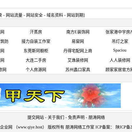
录
-
网站流量
-
网站安全
-
域名资料
-
网站到期
]
纪网
汗蒸房
南方E装饰网
张家港中宇房
建筑防
接力自装工作室
易窗网
吊灯之家
Spaciou
修网
东莞斯珂橱柜
丹得宅配网上商
房网
大连二手房
艾逸装修网
人人装修网
修网
个人房源网
苏州蠡口家具
顾家家居官方
提交网站
-
关于我们
-
免责声明
-
朋涛网络
t © 企业网 （www.qiye.host） 版权所有 朋涛网络工作室 ICP备案：
陕ICP备2