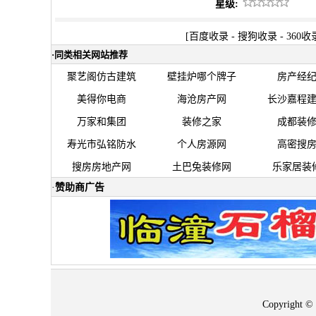
星级:
[
百度收录
-
搜狗收录
-
360收
·
同类相关网站推荐
聚艺阁仿古建筑
壁挂炉哪个牌子
房产经
美得你电商
海沧房产网
长沙嘉程
万家和集团
装修之家
成都装
寿光市弘铭防水
个人房源网
高密搜
搜房房地产网
土巴兔装修网
乐家居装
·
赞助商广告
Copyrigh