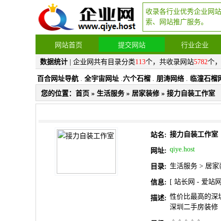
收录各行业优秀企业网
索、网站推广服务。
网站首页
提交网站
行业企业
数据统计
| 企业网共有目录分类
113
个，共收录网站
5782
个
百合网址导航
.
全宇宙网址
.
六个石榴
.
朋涛网络
.
临潼石榴
您的位置：
首页
»
生活服务
»
居家装修
» 接力自装工作室
接力自装工作室
站名:
qiye.host
网址:
生活服务
>
居家
目录:
[
站长网
-
爱站
信息:
性价比最高的深
描述:
深圳二手房装修