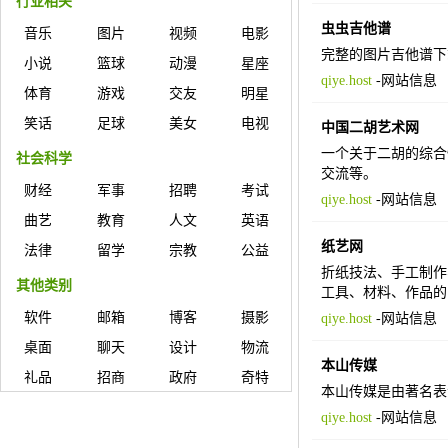
行业相关
虫虫吉他谱
音乐
图片
视频
电影
完整的图片吉他谱下
小说
篮球
动漫
星座
qiye.host
-
网站信息
体育
游戏
交友
明星
笑话
足球
美女
电视
中国二胡艺术网
一个关于二胡的综合
社会科学
交流等。
财经
军事
招聘
考试
qiye.host
-
网站信息
曲艺
教育
人文
英语
纸艺网
法律
留学
宗教
公益
折纸技法、手工制作
其他类别
工具、材料、作品的
软件
邮箱
博客
摄影
qiye.host
-
网站信息
桌面
聊天
设计
物流
本山传媒
礼品
招商
政府
奇特
本山传媒是由著名表
qiye.host
-
网站信息