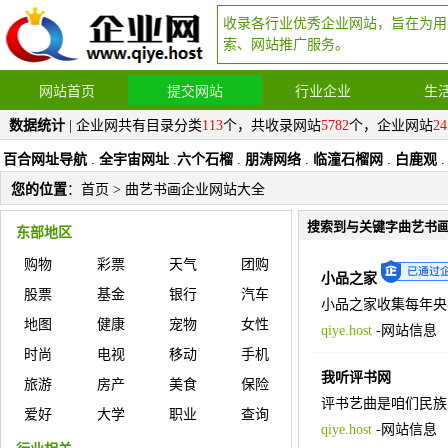
收录各行业优秀企业网站，旨在为用
索、网站推广服务。
网站首页
提交网站
行业企业
生
数据统计
| 企业网共有目录分类
113
个，共收录网站
5782
个，企业网站
24
百合网址导航
.
全宇宙网址
.
六个石榴
.
朋涛网络
.
临潼石榴网
.
白鹿观
.
您的位置
：
首页
> 曲艺书画企业网站大全
搜索到与关键字曲艺书
东部地区
购物
彩票
天气
团购
小品之家
股票
基金
银行
汽车
小品之家收集每年央
地图
健康
宠物
女性
qiye.host
-
网站信息
时尚
电视
移动
手机
我听评书网
旅游
房产
美食
保险
评书艺曲是咱们民族
爱好
大学
职业
查询
qiye.host
-
网站信息