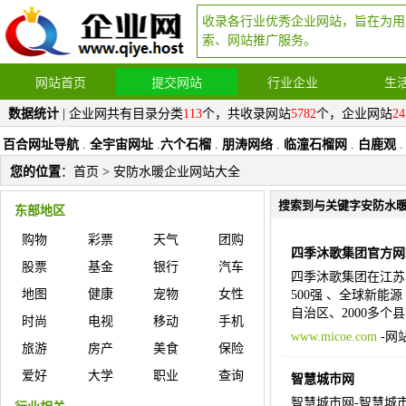
收录各行业优秀企业网站，旨在为用
索、网站推广服务。
网站首页
提交网站
行业企业
生
数据统计
| 企业网共有目录分类
113
个，共收录网站
5782
个，企业网站
24
百合网址导航
.
全宇宙网址
.
六个石榴
.
朋涛网络
.
临潼石榴网
.
白鹿观
.
您的位置
：
首页
> 安防水暖企业网站大全
搜索到与关键字安防水
东部地区
购物
彩票
天气
团购
四季沐歌集团官方网
股票
基金
银行
汽车
四季沐歌集团在江苏
地图
健康
宠物
女性
500强 、全球新能源
自治区、2000多个
时尚
电视
移动
手机
www.micoe.com
-
网
旅游
房产
美食
保险
爱好
大学
职业
查询
智慧城市网
智慧城市网-智慧城