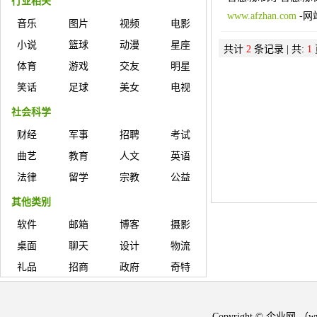
行业相关
www.afzhan.com
-
网
音乐
图片
视频
电影
小说
篮球
动漫
星座
共计
2
条记录 | 共:
1
体育
游戏
交友
明星
笑话
足球
美女
电视
社会科学
财经
军事
招聘
考试
曲艺
教育
人文
英语
法律
留学
宗教
公益
其他类别
软件
邮箱
博客
摄影
桌面
聊天
设计
物流
礼品
招商
政府
奇特
Copyright © 企业网 