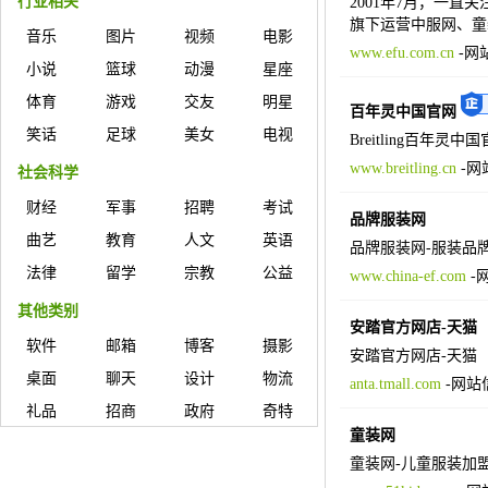
行业相关
2001年7月，一
旗下运营中服网、童
音乐
图片
视频
电影
www.efu.com.cn
-
网
小说
篮球
动漫
星座
体育
游戏
交友
明星
百年灵中国官网
笑话
足球
美女
电视
Breitling百
www.breitling.cn
-
网
社会科学
财经
军事
招聘
考试
品牌服装网
曲艺
教育
人文
英语
品牌服装网-服装品
法律
留学
宗教
公益
www.china-ef.com
-
其他类别
安踏官方网店-天猫
软件
邮箱
博客
摄影
安踏官方网店-天猫
桌面
聊天
设计
物流
anta.tmall.com
-
网站
礼品
招商
政府
奇特
童装网
童装网-儿童服装加