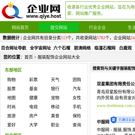
收录各行业优秀企业网站，旨在为用
索、网站推广服务。
网站首页
提交网站
行业企业
生
数据统计
| 企业网共有目录分类
113
个，共收录网站
5782
个，企业网站
24
百合网址导航
.
全宇宙网址
.
六个石榴
.
朋涛网络
.
临潼石榴网
.
白鹿观
.
您的位置
：
首页
> 服装配饰企业网站大全
搜索到与关键字服装配
东部地区
购物
彩票
天气
团购
双星集团有限责任公
股票
基金
银行
汽车
青岛双星股份有限公
地图
健康
宠物
女性
内外贸易,自有资金
www.doublestar.com.
时尚
电视
移动
手机
旅游
房产
美食
保险
中服网
爱好
大学
职业
查询
中服网 - 服装,服