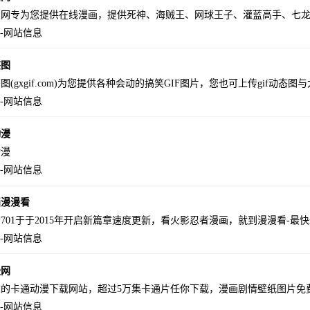
画网专为您提供在线漫画，提供死神、海贼王、网球王子、灌蓝高手、七
-
网站信息
态图
图(gxgif.com)为您提供各种会动的搞笑GIF图片，您也可上传gif动态图
-
网站信息
动漫
动漫
-
网站信息
画漫漫看
701于于2015年开启新篇章速度更新，看火影忍者漫画，就到漫漫看-最
-
网站信息
漫网
的卡通动漫下载网站，超过5万集卡通片任你下载，漫画剧情壁纸图片免
-
网站信息