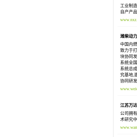
工业制造
自产产品
www.nxz
潍柴动
中国内燃
致力于打
块协同发
系统全
系统总成
究基地,
协同研发
www.weic
江苏万
公司拥
术研究中
www.wan