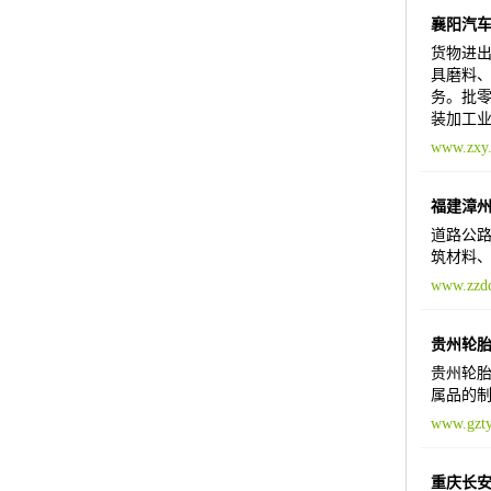
襄阳汽
货物进出
具磨料、
务。批零
装加工
www.zxy.
福建漳
道路公路
筑材料
www.zzdc
贵州轮
贵州轮胎
属品的制
www.gzty
重庆长