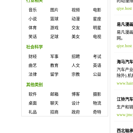
行业相关
的动漫
qiye.host
音乐
图片
视频
电影
小说
篮球
动漫
星座
易凡漫
体育
游戏
交友
明星
易凡漫画
笑话
足球
美女
电视
网。
qiye.host
社会科学
财经
军事
招聘
考试
海马汽
曲艺
教育
人文
英语
汽车产业
法律
留学
宗教
公益
除外),
www.hai
其他类别
软件
邮箱
博客
摄影
江铃汽
桌面
聊天
设计
物流
生产和销
礼品
招商
政府
奇特
www.jmc
西北轴