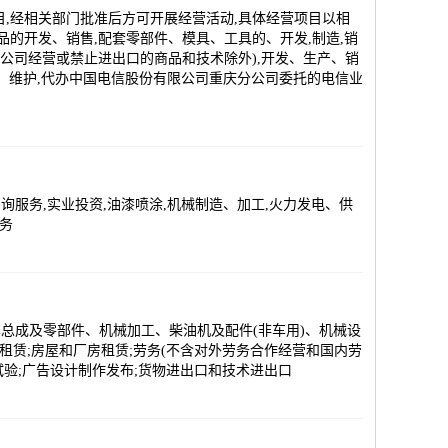
目,经相关部门批准后方可开展经营活动,具体经营项目以相
品的开发、销售,配套零部件、模具、工具的、开发,制造,销
定公司经营或禁止进出口的商品和技术除外),开发、生产、销
、维护,代办中国电信股份有限公司重庆分公司委托的电信业
服务,实业投资,油漆喷涂,机械制造、加工,火力发电、供
务
总成及零部件、机械加工、柴油机及配件(非车用)、机械设
租赁;房屋和厂房租赁;劳务(不含对外劳务合作经营和国内劳
试验;广告设计制作发布;货物进出口和技术进出口