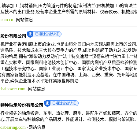
;轴承加工;钢材销售;压力管道元件的制造(锻制法兰(限机械加工)的管法
及技术的出口业务;经营本企业生产所需的原辅材料、仪器仪表、机械设
.com.cn
-
网站信息
力股份有限公司
机行业在香港H股上市的企业,也是由境外回归内地实现A股再上市的公司
造品质、技术和成本三大核心竞争力的产品,成功构筑起了动力总成(发动
展的格局,拥有“潍柴动力发动机”“法士特变速器”“汉德车桥”“陕汽重卡”
国重点实验室、国家燃料电池技术创新中心、国家内燃机产品质量检验检
工程技术研究中心、国家工业设计中心、国家认定企业技术中心、国家专业
建有国家智能制造示范基地。在中国潍坊、上海、西安、重庆、扬州等地建
平台,确保企业技术水平始终紧跟世界前沿
haipower.com
-
网站信息
达特种轴承股份有限公司
有行业领先的轴承锻造、车削、热处理、磨削、装配生产线和精密、齐全
心,开展叉车特种轴承的产品研发、性能设计、检测技术、模拟台架试验
dabearing.com
-
网站信息