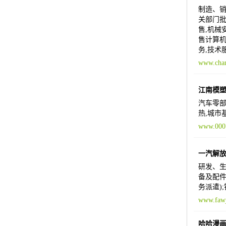
制造、销
关部门批
售,机械
售计算机
务,技术
www.chan
江南模
汽车零部
热,城市
www.000
一汽解
研发、生
备及配件
务派遣)
www.fawj
哈哈漫