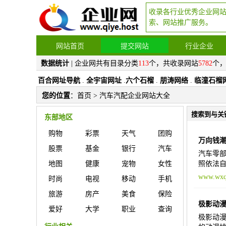
收录各行业优秀企业网
索、网站推广服务。
网站首页
提交网站
行业企业
数据统计
| 企业网共有目录分类
113
个，共收录网站
5782
个
百合网址导航
.
全宇宙网址
.
六个石榴
.
朋涛网络
.
临潼石榴
您的位置
：
首页
> 汽车汽配企业网站大全
搜索到与关
东部地区
购物
彩票
天气
团购
万向钱
股票
基金
银行
汽车
汽车零部
地图
健康
宠物
女性
照依法自
www.wxq
时尚
电视
移动
手机
旅游
房产
美食
保险
极影动
爱好
大学
职业
查询
极影动漫