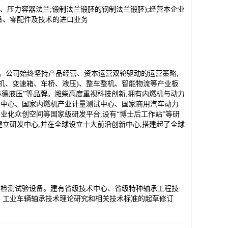
兰、压力容器法兰;锻制法兰锻胚的钢制法兰锻胚);经营本企业
备、零配件及技术的进口业务
。公司始终坚持产品经营、资本运营双轮驱动的运营策略,
机、变速箱、车桥、液压)、整车整机、智能物流等产业板
“林德液压”等品牌。潍柴高度重视科技创新,拥有内燃机与动力
测中心、国家内燃机产业计量测试中心、国家商用汽车动力
化众创空间等国家级研发平台,设有“博士后工作站”等研
立研发中心,并在全球设立十大前沿创新中心,搭建起了全球
的检测试验设备。建有省级技术中心、省级特种轴承工程技
、工业车辆轴承技术理论研究和相关技术标准的起草修订