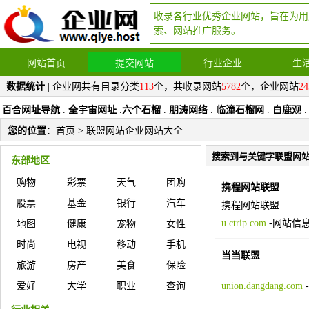
收录各行业优秀企业网站，旨在为用
索、网站推广服务。
网站首页
提交网站
行业企业
生
数据统计
| 企业网共有目录分类
113
个，共收录网站
5782
个，企业网站
24
百合网址导航
.
全宇宙网址
.
六个石榴
.
朋涛网络
.
临潼石榴网
.
白鹿观
.
您的位置
：
首页
> 联盟网站企业网站大全
搜索到与关键字联盟网
东部地区
购物
彩票
天气
团购
携程网站联盟
股票
基金
银行
汽车
携程网站联盟
u.ctrip.com
-
网站信
地图
健康
宠物
女性
时尚
电视
移动
手机
当当联盟
旅游
房产
美食
保险
爱好
大学
职业
查询
union.dangdang.com
-