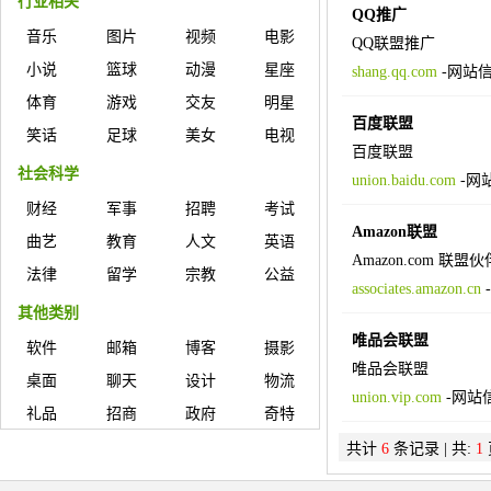
行业相关
QQ推广
音乐
图片
视频
电影
QQ联盟推广
小说
篮球
动漫
星座
shang.qq.com
-
网站
体育
游戏
交友
明星
百度联盟
笑话
足球
美女
电视
百度联盟
社会科学
union.baidu.com
-
网
财经
军事
招聘
考试
Amazon联盟
曲艺
教育
人文
英语
Amazon.com 联盟
法律
留学
宗教
公益
associates.amazon.cn
-
其他类别
唯品会联盟
软件
邮箱
博客
摄影
唯品会联盟
桌面
聊天
设计
物流
union.vip.com
-
网站
礼品
招商
政府
奇特
共计
6
条记录 | 共:
1