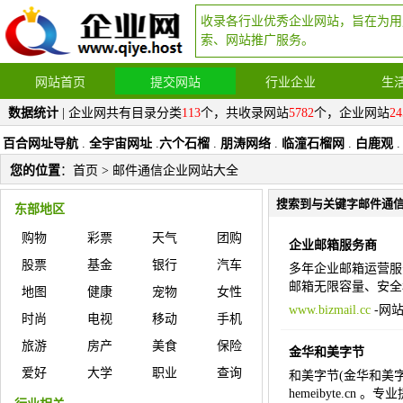
收录各行业优秀企业网站，旨在为用
索、网站推广服务。
网站首页
提交网站
行业企业
生
数据统计
| 企业网共有目录分类
113
个，共收录网站
5782
个，企业网站
24
百合网址导航
.
全宇宙网址
.
六个石榴
.
朋涛网络
.
临潼石榴网
.
白鹿观
.
您的位置
：
首页
> 邮件通信企业网站大全
搜索到与关键字邮件通
东部地区
购物
彩票
天气
团购
企业邮箱服务商
股票
基金
银行
汽车
多年企业邮箱运营服务
邮箱无限容量、安全
地图
健康
宠物
女性
www.bizmail.cc
-
网
时尚
电视
移动
手机
旅游
房产
美食
保险
金华和美字节
爱好
大学
职业
查询
和美字节(金华和美
hemeibyte.c