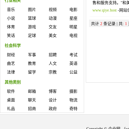
行业相关
售和服务支持。“和美字
音乐
图片
视频
电影
www.qiye.host
-
网站
小说
篮球
动漫
星座
共计
2
条记录 | 共:
1
体育
游戏
交友
明星
笑话
足球
美女
电视
社会科学
财经
军事
招聘
考试
曲艺
教育
人文
英语
法律
留学
宗教
公益
其他类别
软件
邮箱
博客
摄影
桌面
聊天
设计
物流
礼品
招商
政府
奇特
Copyright © 企业网 