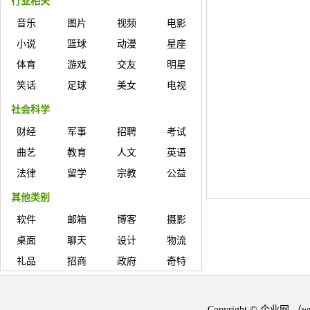
行业相关
音乐
图片
视频
电影
小说
篮球
动漫
星座
体育
游戏
交友
明星
笑话
足球
美女
电视
社会科学
财经
军事
招聘
考试
曲艺
教育
人文
英语
法律
留学
宗教
公益
其他类别
软件
邮箱
博客
摄影
桌面
聊天
设计
物流
礼品
招商
政府
奇特
Copyright © 企业网 