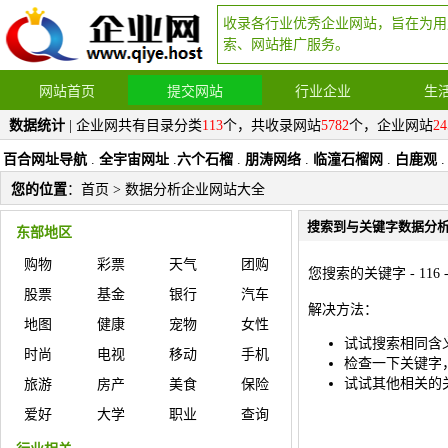
收录各行业优秀企业网站，旨在为用
索、网站推广服务。
网站首页
提交网站
行业企业
生
数据统计
| 企业网共有目录分类
113
个，共收录网站
5782
个，企业网站
24
百合网址导航
.
全宇宙网址
.
六个石榴
.
朋涛网络
.
临潼石榴网
.
白鹿观
.
您的位置
：
首页
> 数据分析企业网站大全
搜索到与关键字数据分
东部地区
购物
彩票
天气
团购
您搜索的关键字 - 11
股票
基金
银行
汽车
解决方法：
地图
健康
宠物
女性
试试搜索相同含
时尚
电视
移动
手机
检查一下关键字
试试其他相关的
旅游
房产
美食
保险
爱好
大学
职业
查询