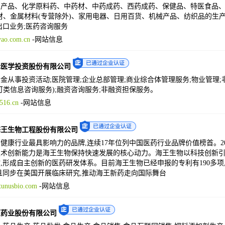
产品、化学原料药、中药材、中药成药、西药成药、保健品、特医食品、
材、金属材料(专营除外)、家用电器、日用百货、机械产品、纺织品的生
出口业务;医药咨询服务
ao.com.cn
-
网站信息
际医学投资股份有限公司
金从事投资活动;医院管理;企业总部管理;商业综合体管理服务;物业管理;
可类信息咨询服务);融资咨询服务;非融资担保服务。
516.cn
-
网站信息
海王生物工程股份有限公司
健康行业最具影响力的品牌,连续17年位列中国医药行业品牌价值榜首。2020
术创新能力是海王生物保持快速发展的核心动力。海王生物以科技创新引
,形成自主创新的医药研发体系。目前海王生物已经申报的专利有190多项
且同步在美国开展临床研究,推动海王新药走向国际舞台
unusbio.com
-
网站信息
原药业股份有限公司