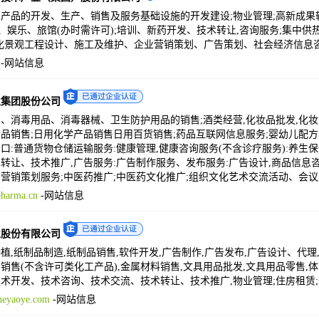
产品的开发、生产、销售及服务基础设施的开发建设;物业管理;高新成果
饮、娱乐、旅馆(办时需许可);培训、新药开发、技术转让,咨询服务;集中供
化景观工程设计、施工及维护、企业营销策划、广告策划、社会经济信息
-
网站信息
业集团股份公司
、消毒用品、消毒器械、卫生防护用品的销售;酒类经营,化妆品批发,化妆
品销售;日用化学产品销售日用百货销售;药品互联网信息服务;婴幼儿配方
口:普通货物仓储运输服务:健康管理,健康咨询服务(不含诊疗服务):养生
转让、技术推广,广告服务:广告制作服务、发布服务:广告设计,商品信息
营销策划服务;中医药推广;中医药文化推广;组织文化艺术交流活动、会
harma.cn
-
网站信息
业股份有限公司
植,纸制品制造,纸制品销售,软件开发,广告制作,广告发布,广告设计、代理
销售(不含许可类化工产品),金属材料销售,文具用品批发,文具用品零售,
术开发、技术咨询、技术交流、技术转让、技术推广,物业管理;住房租赁
heyaoye.com
-
网站信息