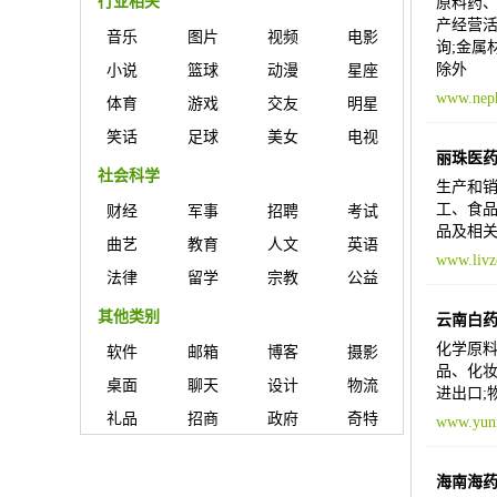
行业相关
原料药、
产经营活
音乐
图片
视频
电影
询;金属
除外
小说
篮球
动漫
星座
www.nep
体育
游戏
交友
明星
笑话
足球
美女
电视
丽珠医
社会科学
生产和销
工、食品
财经
军事
招聘
考试
品及相关
曲艺
教育
人文
英语
www.livz
法律
留学
宗教
公益
其他类别
云南白
化学原
软件
邮箱
博客
摄影
品、化妆
桌面
聊天
设计
物流
进出口;
礼品
招商
政府
奇特
www.yunn
海南海