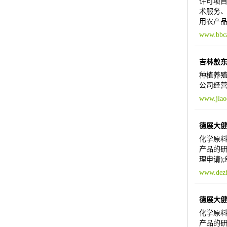
许可项目
术服务、
用农产品
www.bbc
吉林敖
种植养殖
公司经营
www.jlao
德展大
化学原料
产品的研
理申请)
www.dezh
德展大
化学原料
产品的研