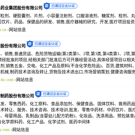
马药业集团股份有限公司
粒剂、硬胶囊剂、片剂、小容量注射剂、口服溶液剂、糖浆剂、栓剂、丸剂
药饮片、药品、保健品的研发、销售;医疗器械的研究、开发;医疗项目投资
.cn
-
网站信息
药股份有限公司
、销售,普通货运、危险货物运输(第2类第1、2项,第3类,第4类第1、2项,
须经批准的项目,经相关部门批准后方可开展经营活动,具体经营项目以相
剂,销售五金、交电、化工产品及原料(不含化学危险品)、百货,建筑材料
机械,制药技术咨询及转让,货物及技术进出口,市场营销策划,健康咨询服
-hc.com
-
网站信息
华制药股份有限公司
批发、零售西药、化工原料、食品添加剂、保健食品、固体饮料、兽用药
术转让、服务、技术咨询、技术培训;批发、零售中药材、中药饮片、医疗
、母婴用品、乳制品(含婴幼儿配方奶粉)、化妆品、洗涤用品、预包装
售化学原料药、化工产品、化学试剂、医药中间体
y.com
-
网站信息