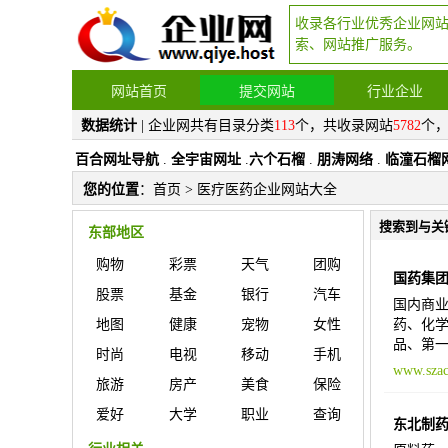
收录各行业优秀企业网
索、网站推广服务。
网站首页
提交网站
行业企业
数据统计
| 企业网共有目录分类
113
个，共收录网站
5782
个
百合网址导航
.
全宇宙网址
.
六个石榴
.
朋涛网络
.
临潼石榴
您的位置
：
首页
> 医疗医药企业网站大全
搜索到与关
东部地区
购物
彩票
天气
团购
国药集
股票
基金
银行
汽车
国内商业
地图
健康
宠物
女性
药、化学
品、第一
时尚
电视
移动
手机
www.szac
旅游
房产
美食
保险
爱好
大学
职业
查询
东北制