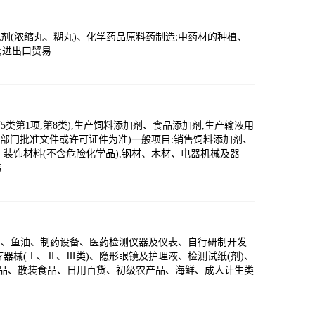
(浓缩丸、糊丸)、化学药品原料药制造;中药材的种植、
;进出口贸易
第5类第1项,第8类),生产饲料添加剂、食品添加剂,生产输液用
关部门批准文件或许可证件为准)一般项目:销售饲料添加剂、
、装饰材料(不含危险化学品),钢材、木材、电器机械及器
务
品、鱼油、制药设备、医药检测仪器及仪表、自行研制开发
器械(Ⅰ、Ⅱ、Ⅲ类)、隐形眼镜及护理液、检测试纸(剂)、
食品、散装食品、日用百货、初级农产品、海鲜、成人计生类