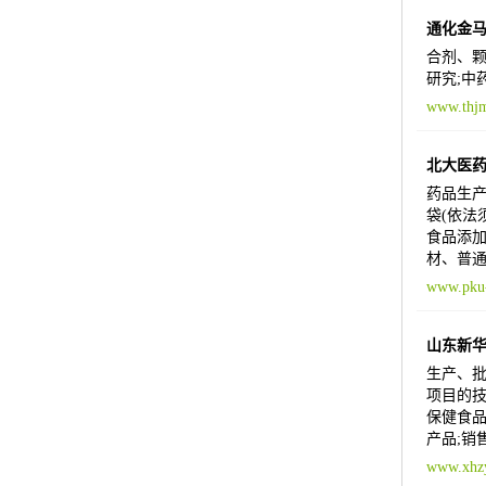
通化金
合剂、颗
研究;中
www.thjm
北大医
药品生产
袋(依法
食品添加
材、普通
www.pku
山东新
生产、
项目的技
保健食品
产品;销
www.xhz