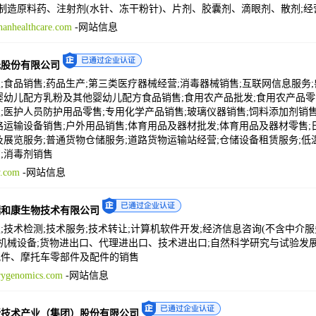
;制造原料药、注射剂(水针、冻干粉针)、片剂、胶囊剂、滴眼剂、散剂;
anhealthcare.com
-
网站信息
元股份有限公司
;食品销售;药品生产;第三类医疗器械经营;消毒器械销售;互联网信息服务
婴幼儿配方乳粉及其他婴幼儿配方食品销售;食用农产品批发;食用农产品零
;医护人员防护用品零售;专用化学产品销售;玻璃仪器销售;饲料添加剂销售
路运输设备销售;户外用品销售;体育用品及器材批发;体育用品及器材零售;日
及展览服务;普通货物仓储服务;道路货物运输站经营;仓储设备租赁服务;低温
;消毒剂销售
.com
-
网站信息
瑞和康生物技术有限公司
;技术检测;技术服务;技术转让;计算机软件开发;经济信息咨询(不含中介
售机械设备;货物进出口、代理进出口、技术进出口;自然科学研究与试验发
配件、摩托车零部件及配件的销售
ygenomics.com
-
网站信息
新技术产业（集团）股份有限公司