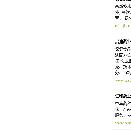
高新技术
外);餐
营)。绿
ccht.jl.cn
启迪药
保健食品
途配方食
技术进出
流、技术
务、市场
www.tusp
仁和药
中草药种
化工产品
服务、技
www.ren