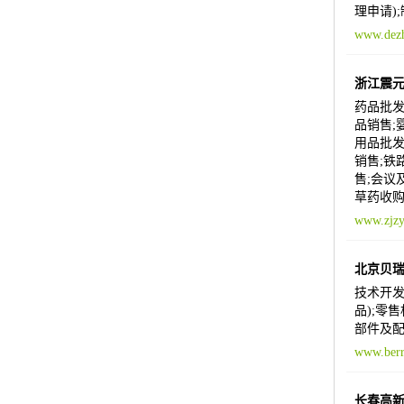
理申请)
www.dezh
浙江震
药品批发
品销售;
用品批发
销售;铁
售;会议
草药收购
www.zjzy
北京贝
技术开发
品);零
部件及
www.berr
长春高