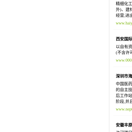
精细化工
外)、建
经营;进
www.haiy
西安国
以自有资
(不含许
www.000
深圳市
中国医药
的自主技
后工作站
阶段,并
www.nept
安徽丰