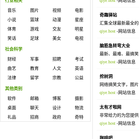
行业相关
qiye.host
-
网站信息
音乐
图片
视频
电影
奇趣驿站
小说
篮球
动漫
星座
汇集全球最新最全的
体育
游戏
交友
明星
qiye.host
-
网站信息
笑话
足球
美女
电视
脑筋急转弯大全
社会科学
最新、最难、最搞笑
财经
军事
招聘
考试
qiye.host
-
网站信息
曲艺
教育
人文
英语
挖树洞
法律
留学
宗教
公益
网络搞笑文字，图片
其他类别
qiye.host
-
网站信息
软件
邮箱
博客
摄影
太有才啦网
桌面
聊天
设计
物流
非常给力的为您提供
礼品
招商
政府
奇特
qiye.host
-
网站信息
咖啡吧