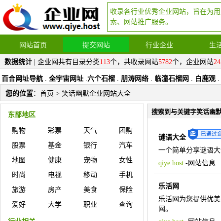
收录各行业优秀企业网站，旨在为用
索、网站推广服务。
网站首页
提交网站
行业企业
生
数据统计
| 企业网共有目录分类
113
个，共收录网站
5782
个，企业网站
24
百合网址导航
.
全宇宙网址
.
六个石榴
.
朋涛网络
.
临潼石榴网
.
白鹿观
.
您的位置
：
首页
> 笑话幽默企业网站大全
搜索到与关键字笑话幽
东部地区
购物
彩票
天气
团购
谜语大全
股票
基金
银行
汽车
一个简单分享谜语大
地图
健康
宠物
女性
qiye.host
-
网站信息
时尚
电视
移动
手机
乐活网
旅游
房产
美食
保险
乐活网为您提供优美
爱好
大学
职业
查询
网。