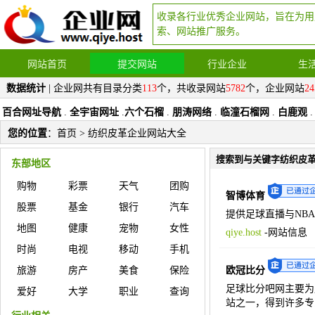
收录各行业优秀企业网站，旨在为用
索、网站推广服务。
网站首页
提交网站
行业企业
生
数据统计
| 企业网共有目录分类
113
个，共收录网站
5782
个，企业网站
24
百合网址导航
.
全宇宙网址
.
六个石榴
.
朋涛网络
.
临潼石榴网
.
白鹿观
.
您的位置
：
首页
> 纺织皮革企业网站大全
搜索到与关键字纺织皮
东部地区
购物
彩票
天气
团购
智博体育
股票
基金
银行
汽车
提供足球直播与NB
地图
健康
宠物
女性
qiye.host
-
网站信息
时尚
电视
移动
手机
旅游
房产
美食
保险
欧冠比分
足球比分吧网主要为
爱好
大学
职业
查询
站之一，得到许多专