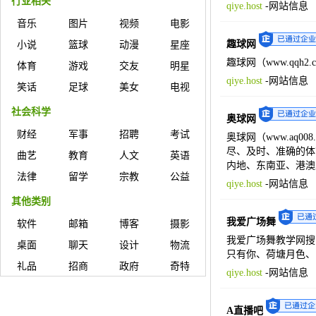
行业相关
qiye.host
-
网站信息
音乐
图片
视频
电影
趣球网
小说
篮球
动漫
星座
趣球网（www.qq
体育
游戏
交友
明星
qiye.host
-
网站信息
笑话
足球
美女
电视
社会科学
奥球网
财经
军事
招聘
考试
奥球网（www.aq
尽、及时、准确的体
曲艺
教育
人文
英语
内地、东南亚、港澳
法律
留学
宗教
公益
qiye.host
-
网站信息
其他类别
我爱广场舞
软件
邮箱
博客
摄影
我爱广场舞教学网搜
桌面
聊天
设计
物流
只有你、荷塘月色、
礼品
招商
政府
奇特
qiye.host
-
网站信息
A直播吧