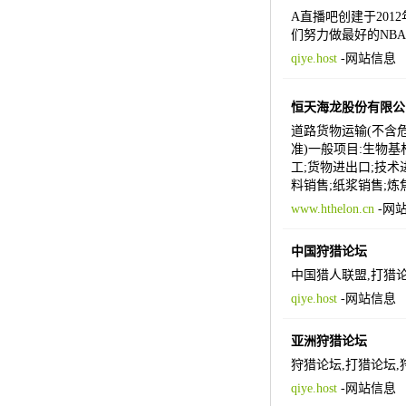
A直播吧创建于201
们努力做最好的NB
qiye.host
-
网站信息
恒天海龙股份有限公
道路货物运输(不含
准)一般项目:生物基
工;货物进出口;技
料销售;纸浆销售;炼
www.hthelon.cn
-
网
中国狩猎论坛
中国猎人联盟,打猎论
qiye.host
-
网站信息
亚洲狩猎论坛
狩猎论坛,打猎论坛,
qiye.host
-
网站信息